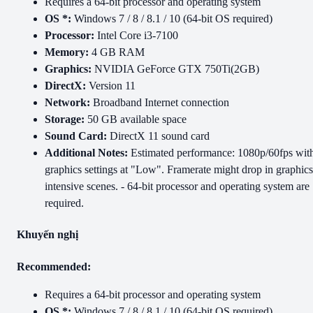
Requires a 64-bit processor and operating system
OS *:
Windows 7 / 8 / 8.1 / 10 (64-bit OS required)
Processor:
Intel Core i3-7100
Memory:
4 GB RAM
Graphics:
NVIDIA GeForce GTX 750Ti(2GB)
DirectX:
Version 11
Network:
Broadband Internet connection
Storage:
50 GB available space
Sound Card:
DirectX 11 sound card
Additional Notes:
Estimated performance: 1080p/60fps wit
graphics settings at "Low". Framerate might drop in graphics
intensive scenes. - 64-bit processor and operating system are
required.
Khuyến nghị
Recommended:
Requires a 64-bit processor and operating system
OS *:
Windows 7 / 8 / 8.1 / 10 (64-bit OS required)