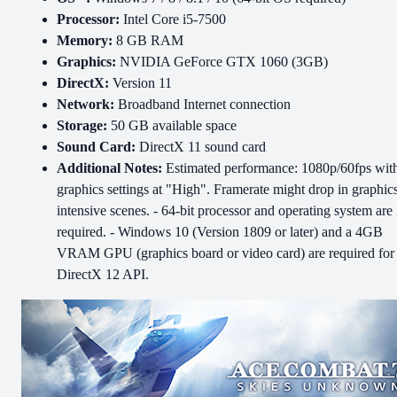
Processor:
Intel Core i5-7500
Memory:
8 GB RAM
Graphics:
NVIDIA GeForce GTX 1060 (3GB)
DirectX:
Version 11
Network:
Broadband Internet connection
Storage:
50 GB available space
Sound Card:
DirectX 11 sound card
Additional Notes:
Estimated performance: 1080p/60fps wit
graphics settings at "High". Framerate might drop in graphic
intensive scenes. - 64-bit processor and operating system are
required. - Windows 10 (Version 1809 or later) and a 4GB
VRAM GPU (graphics board or video card) are required for
DirectX 12 API.