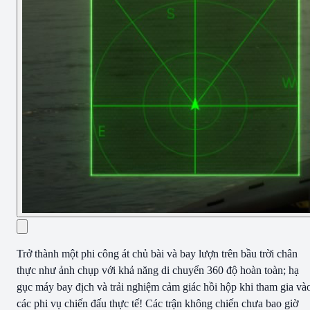
Trở thành một phi công át chủ bài và bay lượn trên bầu trời chân
thực như ảnh chụp với khả năng di chuyển 360 độ hoàn toàn; hạ
gục máy bay địch và trải nghiệm cảm giác hồi hộp khi tham gia và
các phi vụ chiến đấu thực tế! Các trận không chiến chưa bao giờ