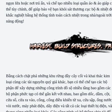
ngọn lửa hoặc nơi trú ẩn, và chế tạo nhiều loại quần áo & áo giáp 
thể tùy chỉnh, để giúp bảo vệ bạn khỏi sát thương cục bộ & nhiệt đ
khắc nghiệt bằng hệ thống tính toán cách nhiệt trong nhà/ngoài trời
năng động!
Bằng cách chặt phá những khu rừng đầy cây cối và khai thác kim
loại cùng các tài nguyên quý giá khác, bạn có thể chế tạo các bộ
phận để xây dựng những công trình đồ sộ nhiều tầng bao gồm các
bộ phận phức tạp có thể gắn kết với nhau, bao gồm dốc, dầm, cột,
cửa sổ, cửa ra vào, cổng, cổng điều khiển từ xa, cửa sập, ống nước
vòi nước, máy phát điện, dây điện và tất cả các loại thiết bị điện, và
thang cùng nhiều loại khác. Các công trình có hệ thống chịu tải để