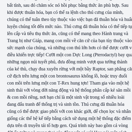
bất tỉnh, sau đó chăm sóc nó hồi phục bằng thức ăn phù hợp. Sau
khi được thuần hóa, bạn có thể ra lệnh cho thú cưng của mình,
chúng có thể tuân theo tùy thuộc vào việc bạn đã thuần hóa và huấ
luyện chúng tốt đến mức nào. Thú cưng đã thuần hóa có thể tiếp t
lên cấp và tiêu thụ thức ăn, cũng có thể mang theo Hành trang và
Trang bị như Giáp, mang con mồi về căn cứ của bạn tùy thuộc vào
sức mạnh của chúng, và những con thú lớn hơn có thể được cưỡi v
điều khiển trực tiếp! Cưỡi một con Dực Long (Pterodactyl) bay qu
những ngọn núi tuyết phủ, đưa đồng minh vượt qua tường thành
của kẻ thù, chạy đua xuyên rừng với một bầy Raptor, san phẳng că
cứ địch trên lưng một con brontosaurus khổng lồ, hoặc truy đuổi
con mồi trên lưng một con T-Rex hung tợn! Tham gia vào một hệ
sinh thái với vòng đời năng động và hệ thống phân cấp kẻ săn mồi
& con mồi riêng, nơi bạn chỉ là một sinh vật trong số nhiều loài
đang đấu tranh để thống trị và sinh tồn. Thú cưng đã thuần hóa
cũng có thể được giao phối với con khác giới, để chọn lọc và nhân
giống các thế hệ kế tiếp bằng cách sử dụng một hệ thống đặc điểm
dựa trên di truyền tái tổ hợp gen. Quá trình này bao gồm cả vòng