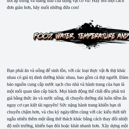
đời ấp trứng và mang thai của động vật có vú! Hay nói một cách
đơn giản hơn, hãy nuôi những đứa con!
Bạn phải ăn và uống để sinh tồn, với các loại thực vật & thịt khác
nhau có giá trị dinh dưỡng khác nhau, bao gồm cả thịt người. Đảm
bảo nguồn cung cấp nước sạch cho nhà và hành trang của bạn là
một mối quan tâm cấp bách. Mọi hành động thể chất đều phải trả
giá bằng thức ăn và nước uống, di chuyển đường dài luôn tiềm ẩn
nguy cơ cạn kiệt tài nguyên! Sức nặng hành trang khiến bạn di
chuyển chậm hơn, và chu kỳ ngày/đêm cùng với các kiểu thời tiết
ngẫu nhiên thêm một tầng thử thách khác bằng cách thay đổi nhiệt
độ môi trường, khiến bạn đói hoặc khát nhanh hơn. Xây dựng một