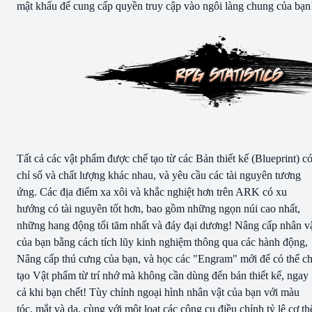
mật khẩu để cung cấp quyền truy cập vào ngôi làng chung của bạn
Tất cả các vật phẩm được chế tạo từ các Bản thiết kế (Blueprint) c
chỉ số và chất lượng khác nhau, và yêu cầu các tài nguyên tương
ứng. Các địa điểm xa xôi và khắc nghiệt hơn trên ARK có xu
hướng có tài nguyên tốt hơn, bao gồm những ngọn núi cao nhất,
những hang động tối tăm nhất và đáy đại dương! Nâng cấp nhân v
của bạn bằng cách tích lũy kinh nghiệm thông qua các hành động,
Nâng cấp thú cưng của bạn, và học các "Engram" mới để có thể c
tạo Vật phẩm từ trí nhớ mà không cần dùng đến bản thiết kế, ngay
cả khi bạn chết! Tùy chỉnh ngoại hình nhân vật của bạn với màu
tóc, mắt và da, cùng với một loạt các công cụ điều chỉnh tỷ lệ cơ th