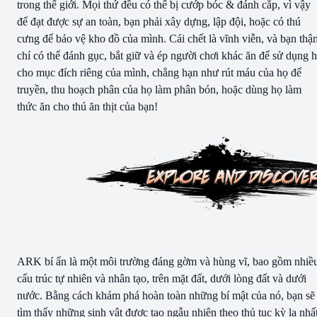
trong thế giới. Mọi thứ đều có thể bị cướp bóc & đánh cắp, vì vậy
để đạt được sự an toàn, bạn phải xây dựng, lập đội, hoặc có thú
cưng để bảo vệ kho đồ của mình. Cái chết là vĩnh viễn, và bạn thậ
chí có thể đánh gục, bắt giữ và ép người chơi khác ăn để sử dụng 
cho mục đích riêng của mình, chẳng hạn như rút máu của họ để
truyền, thu hoạch phân của họ làm phân bón, hoặc dùng họ làm
thức ăn cho thú ăn thịt của bạn!
ARK bí ẩn là một môi trường đáng gờm và hùng vĩ, bao gồm nhiề
cấu trúc tự nhiên và nhân tạo, trên mặt đất, dưới lòng đất và dưới
nước. Bằng cách khám phá hoàn toàn những bí mật của nó, bạn sẽ
tìm thấy những sinh vật được tạo ngẫu nhiên theo thủ tục kỳ lạ nhấ