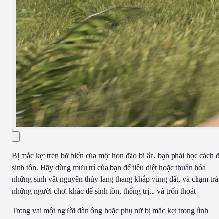
Bị mắc kẹt trên bờ biển của một hòn đảo bí ẩn, bạn phải học cách 
sinh tồn. Hãy dùng mưu trí của bạn để tiêu diệt hoặc thuần hóa
những sinh vật nguyên thủy lang thang khắp vùng đất, và chạm trá
những người chơi khác để sinh tồn, thống trị... và trốn thoát
Trong vai một người đàn ông hoặc phụ nữ bị mắc kẹt trong tình