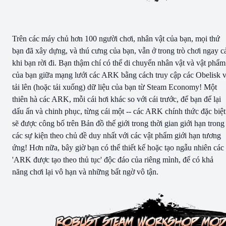
Trên các máy chủ hơn 100 người chơi, nhân vật của bạn, mọi thứ
bạn đã xây dựng, và thú cưng của bạn, vẫn ở trong trò chơi ngay c
khi bạn rời đi. Bạn thậm chí có thể di chuyển nhân vật và vật phẩm
của bạn giữa mạng lưới các ARK bằng cách truy cập các Obelisk 
tải lên (hoặc tải xuống) dữ liệu của bạn từ Steam Economy! Một
thiên hà các ARK, mỗi cái hơi khác so với cái trước, để bạn để lại
dấu ấn và chinh phục, từng cái một -- các ARK chính thức đặc biệt
sẽ được công bố trên Bản đồ thế giới trong thời gian giới hạn trong
các sự kiện theo chủ đề duy nhất với các vật phẩm giới hạn tương
ứng! Hơn nữa, bây giờ bạn có thể thiết kế hoặc tạo ngẫu nhiên các
'ARK được tạo theo thủ tục' độc đáo của riêng mình, để có khả
năng chơi lại vô hạn và những bất ngờ vô tận.