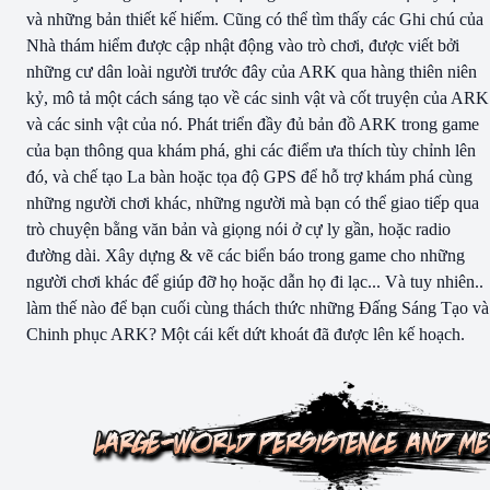
và những bản thiết kế hiếm. Cũng có thể tìm thấy các Ghi chú của
Nhà thám hiểm được cập nhật động vào trò chơi, được viết bởi
những cư dân loài người trước đây của ARK qua hàng thiên niên
kỷ, mô tả một cách sáng tạo về các sinh vật và cốt truyện của ARK
và các sinh vật của nó. Phát triển đầy đủ bản đồ ARK trong game
của bạn thông qua khám phá, ghi các điểm ưa thích tùy chỉnh lên
đó, và chế tạo La bàn hoặc tọa độ GPS để hỗ trợ khám phá cùng
những người chơi khác, những người mà bạn có thể giao tiếp qua
trò chuyện bằng văn bản và giọng nói ở cự ly gần, hoặc radio
đường dài. Xây dựng & vẽ các biển báo trong game cho những
người chơi khác để giúp đỡ họ hoặc dẫn họ đi lạc... Và tuy nhiên..
làm thế nào để bạn cuối cùng thách thức những Đấng Sáng Tạo và
Chinh phục ARK? Một cái kết dứt khoát đã được lên kế hoạch.