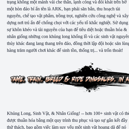
trạng không một mảnh vải che thân, lạnh cóng và đói khát trên bờ
một hòn đảo bí ẩn tên là ARK, bạn phải săn bắn, thu hoạch tài
nguyên, chế tạo vật phẩm, trồng trọt, nghiên cứu công nghệ và xây
dựng nơi trú ẩn để chống chọi với các yếu tố khắc nghiệt. Sử dụng
sự khôn khéo và tài nguyên của bạn để tiêu diệt hoặc thuần hóa &
nhân giống những con khủng long khổng lồ và các sinh vật nguyê
thủy khác đang lang thang trên đảo, đồng thời lập đội hoặc săn lùn
hàng trăm người chơi khác để sinh tồn, thống trị... và trốn thoát!
Khủng Long, Sinh Vật, & Nhân Giống! -- hơn 100+ sinh vật có th
được thuần hóa bằng một quy trình thu phục và tạo sự gắn kết đầy
thử thách, bao gồm việc làm suy yếu một sinh vật hoang dã để nó