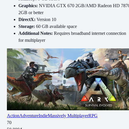
Graphics:
NVIDIA GTX 670 2GB/AMD Radeon HD 787
2GB or better
DirectX:
Version 10
Storage:
60 GB available space
Additional Notes:
Requires broadband internet connection
for multiplayer
Action
Adventure
Indie
Massively Multiplayer
RPG
70