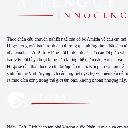
Theo chân câu chuyện nghiệt ngã của cô bé Amicia và cậu em trai
Hugo trong một hành trình đau thương qua những thời khắc đen tố
nhất của lịch sử. Bị truy lùng bởi binh lính của Tòa án Dị giáo và
bao vây bởi bầy chuột hung hãn không thể ngăn cản, Amicia và
Hugo sẽ dần thấu hiểu và tin tưởng lẫn nhau. Khi phải vật lộn để
sinh tồn trước những nghịch cảnh nghiệt ngã, họ sẽ chiến đấu để t
ra mục đích sống trong thế giới tàn bạo, không khoan nhượng này.
Năm 1348. Dịch hạch tàn phá Vương quốc Pháp. Amicia và em tra