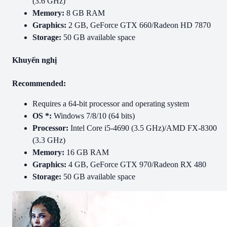
(3.6 GHz)
Memory:
8 GB RAM
Graphics:
2 GB, GeForce GTX 660/Radeon HD 7870
Storage:
50 GB available space
Khuyến nghị
Recommended:
Requires a 64-bit processor and operating system
OS *:
Windows 7/8/10 (64 bits)
Processor:
Intel Core i5-4690 (3.5 GHz)/AMD FX-8300
(3.3 GHz)
Memory:
16 GB RAM
Graphics:
4 GB, GeForce GTX 970/Radeon RX 480
Storage:
50 GB available space