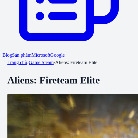
Blog
Sản phẩm
Microsoft
Google
Trang chủ
›
Game Steam
›
Aliens: Fireteam Elite
Aliens: Fireteam Elite