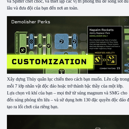
và Spitter chết chóc, và thiết lập các vị trí phòng thủ để sống sót đủ
lâu và đưa đội của bạn đến nơi an toàn.
Xây dựng Thủy quân lục chiến theo cách bạn muốn. Lên cấp tron
mỗi 7 lớp nhân vật độc đáo hoặc trở thành bậc thầy của một lớp.
Lựa chọn vũ khí của bạn – mọi thứ từ súng magnum và SMG cho
đến súng phóng tên lửa – và sử dụng hơn 130 đặc quyền độc đáo 
tạo ra lối chơi của riêng bạn.