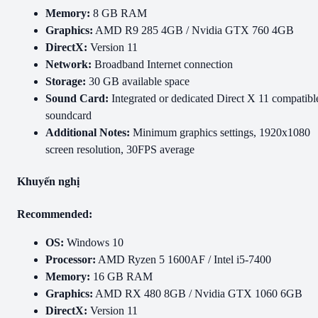
Memory:
8 GB RAM
Graphics:
AMD R9 285 4GB / Nvidia GTX 760 4GB
DirectX:
Version 11
Network:
Broadband Internet connection
Storage:
30 GB available space
Sound Card:
Integrated or dedicated Direct X 11 compatibl
soundcard
Additional Notes:
Minimum graphics settings, 1920x1080
screen resolution, 30FPS average
Khuyến nghị
Recommended:
OS:
Windows 10
Processor:
AMD Ryzen 5 1600AF / Intel i5-7400
Memory:
16 GB RAM
Graphics:
AMD RX 480 8GB / Nvidia GTX 1060 6GB
DirectX:
Version 11