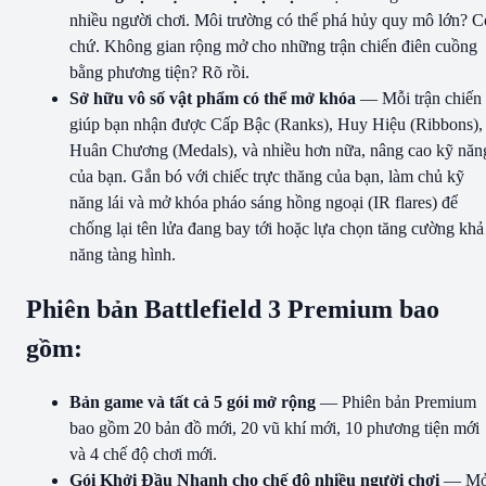
nhiều người chơi. Môi trường có thể phá hủy quy mô lớn? C
chứ. Không gian rộng mở cho những trận chiến điên cuồng
bằng phương tiện? Rõ rồi.
Sở hữu vô số vật phẩm có thể mở khóa
— Mỗi trận chiến
giúp bạn nhận được Cấp Bậc (Ranks), Huy Hiệu (Ribbons),
Huân Chương (Medals), và nhiều hơn nữa, nâng cao kỹ năn
của bạn. Gắn bó với chiếc trực thăng của bạn, làm chủ kỹ
năng lái và mở khóa pháo sáng hồng ngoại (IR flares) để
chống lại tên lửa đang bay tới hoặc lựa chọn tăng cường khả
năng tàng hình.
Phiên bản Battlefield 3 Premium bao
gồm:
Bản game và tất cả 5 gói mở rộng
— Phiên bản Premium
bao gồm 20 bản đồ mới, 20 vũ khí mới, 10 phương tiện mới
và 4 chế độ chơi mới.
Gói Khởi Đầu Nhanh cho chế độ nhiều người chơi
— M