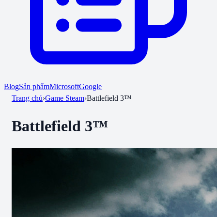
Blog
Sản phẩm
Microsoft
Google
Trang chủ
›
Game Steam
›
Battlefield 3™
Battlefield 3™