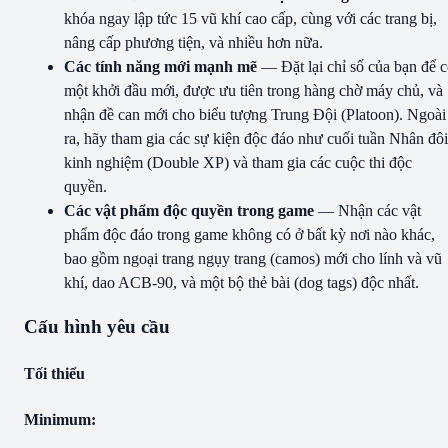
khóa ngay lập tức 15 vũ khí cao cấp, cùng với các trang bị,
nâng cấp phương tiện, và nhiều hơn nữa.
Các tính năng mới mạnh mẽ
— Đặt lại chỉ số của bạn để 
một khởi đầu mới, được ưu tiên trong hàng chờ máy chủ, và
nhận đề can mới cho biểu tượng Trung Đội (Platoon). Ngoài
ra, hãy tham gia các sự kiện độc đáo như cuối tuần Nhân đôi
kinh nghiệm (Double XP) và tham gia các cuộc thi độc
quyền.
Các vật phẩm độc quyền trong game
— Nhận các vật
phẩm độc đáo trong game không có ở bất kỳ nơi nào khác,
bao gồm ngoại trang ngụy trang (camos) mới cho lính và vũ
khí, dao ACB-90, và một bộ thẻ bài (dog tags) độc nhất.
Cấu hình yêu cầu
Tối thiểu
Minimum: