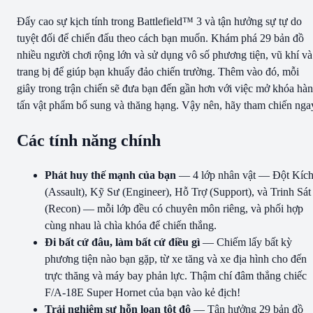
Đẩy cao sự kịch tính trong Battlefield™ 3 và tận hưởng sự tự do
tuyệt đối để chiến đấu theo cách bạn muốn. Khám phá 29 bản đồ
nhiều người chơi rộng lớn và sử dụng vô số phương tiện, vũ khí và
trang bị để giúp bạn khuấy đảo chiến trường. Thêm vào đó, mỗi
giây trong trận chiến sẽ đưa bạn đến gần hơn với việc mở khóa hà
tấn vật phẩm bổ sung và thăng hạng. Vậy nên, hãy tham chiến nga
Các tính năng chính
Phát huy thế mạnh của bạn
— 4 lớp nhân vật — Đột Kíc
(Assault), Kỹ Sư (Engineer), Hỗ Trợ (Support), và Trinh Sát
(Recon) — mỗi lớp đều có chuyên môn riêng, và phối hợp
cùng nhau là chìa khóa để chiến thắng.
Đi bất cứ đâu, làm bất cứ điều gì
— Chiếm lấy bất kỳ
phương tiện nào bạn gặp, từ xe tăng và xe địa hình cho đến
trực thăng và máy bay phản lực. Thậm chí đâm thẳng chiếc
F/A-18E Super Hornet của bạn vào kẻ địch!
Trải nghiệm sự hỗn loạn tột độ
— Tận hưởng 29 bản đồ