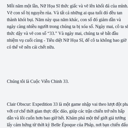
Mỗi năm một lần, Nữ Họa Sĩ thức giấc và vẽ lên khối đá của mình
Vẽ con số bị nguyền rủa. Và tất cả những ai qua tuổi đó đều tan
thành khói bụi. Năm này qua năm khác, con số đó giảm dần và
ngày càng nhiều người trong chúng ta bị xóa sổ. Ngày mai, cô ta s
thức dậy và vẽ con số “33.” Và ngày mai, chúng ta sẽ bắt đầu
nhiệm vụ cuối cùng - Tiêu diệt Nữ Họa Sĩ, để cô ta không bao giờ
có thể vẽ nên cái chết nữa.
Chúng tôi là Cuộc Viễn Chinh 33.
Clair Obscur: Expedition 33 là một game nhập vai theo lượt đột ph
với cơ chế thời gian thực độc đáo, giúp các trận chiến trở nên hấp
dẫn và lôi cuốn hơn bao giờ hết. Khám phá một thế giới giả tưởng
lấy cảm hứng từ thời kỳ Belle Époque của Pháp, nơi bạn chiến đấu