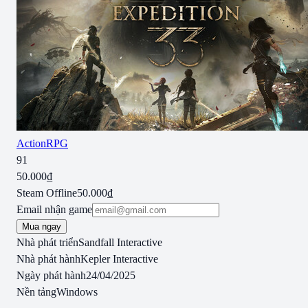
Action
RPG
91
50.000₫
Steam Offline
50.000₫
Email nhận game
Mua ngay
Nhà phát triển
Sandfall Interactive
Nhà phát hành
Kepler Interactive
Ngày phát hành
24/04/2025
Nền tảng
Windows