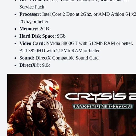
Service Pack
Processor:
Intel Core 2 Duo at 2Ghz, or AMD Athlon 64 x
2Ghz, or better
Memory:
2GB
Hard Disk Space:
9Gb
Video Card:
NVidia 8800GT with 512Mb RAM or better,
ATI 3850HD with 512Mb RAM or better
Sound:
DirectX Compatible Sound Card
DirectX®:
9.0c