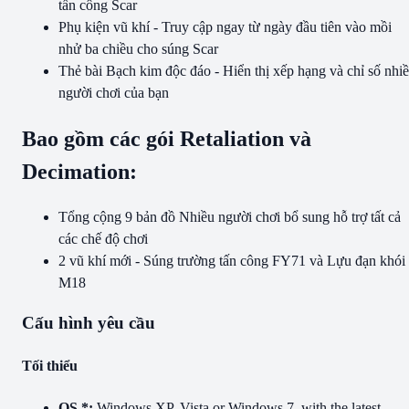
tấn công Scar
Phụ kiện vũ khí - Truy cập ngay từ ngày đầu tiên vào mồi
nhử ba chiều cho súng Scar
Thẻ bài Bạch kim độc đáo - Hiển thị xếp hạng và chỉ số nhi
người chơi của bạn
Bao gồm các gói Retaliation và
Decimation:
Tổng cộng 9 bản đồ Nhiều người chơi bổ sung hỗ trợ tất cả
các chế độ chơi
2 vũ khí mới - Súng trường tấn công FY71 và Lựu đạn khói
M18
Cấu hình yêu cầu
Tối thiểu
OS *:
Windows XP, Vista or Windows 7, with the latest