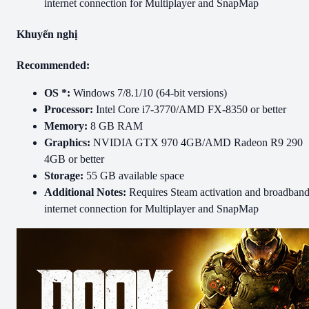
internet connection for Multiplayer and SnapMap
Khuyến nghị
Recommended:
OS *:
Windows 7/8.1/10 (64-bit versions)
Processor:
Intel Core i7-3770/AMD FX-8350 or better
Memory:
8 GB RAM
Graphics:
NVIDIA GTX 970 4GB/AMD Radeon R9 290
4GB or better
Storage:
55 GB available space
Additional Notes:
Requires Steam activation and broadban
internet connection for Multiplayer and SnapMap