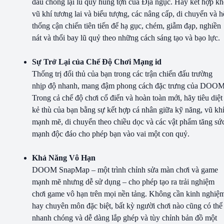
đấu chống lại lũ quỷ hung tợn của Địa ngục. Hãy kết hợp k
vũ khí tương lai và biểu tượng, các nâng cấp, di chuyển và h
thống cận chiến tiên tiến để hạ gục, chém, giẫm đạp, nghiền
nát và thổi bay lũ quỷ theo những cách sáng tạo và bạo lực.
Sự Trở Lại của Chế Độ Chơi Mạng id
Thống trị đối thủ của bạn trong các trận chiến đấu trường
nhịp độ nhanh, mang đậm phong cách đặc trưng của DOOM
Trong cả chế độ chơi cổ điển và hoàn toàn mới, hãy tiêu diệt
kẻ thù của bạn bằng sự kết hợp cá nhân giữa kỹ năng, vũ kh
mạnh mẽ, di chuyển theo chiều dọc và các vật phẩm tăng sứ
mạnh độc đáo cho phép bạn vào vai một con quỷ.
Khả Năng Vô Hạn
DOOM SnapMap – một trình chỉnh sửa màn chơi và game
mạnh mẽ nhưng dễ sử dụng – cho phép tạo ra trải nghiệm
chơi game vô hạn trên mọi nền tảng. Không cần kinh nghiệ
hay chuyên môn đặc biệt, bất kỳ người chơi nào cũng có thể
nhanh chóng và dễ dàng lắp ghép và tùy chỉnh bản đồ một