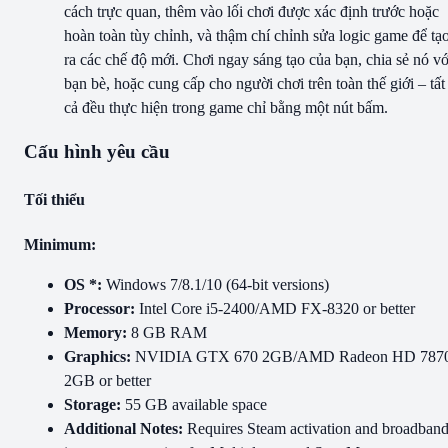
cách trực quan, thêm vào lối chơi được xác định trước hoặc
hoàn toàn tùy chỉnh, và thậm chí chỉnh sửa logic game để tạ
ra các chế độ mới. Chơi ngay sáng tạo của bạn, chia sẻ nó vớ
bạn bè, hoặc cung cấp cho người chơi trên toàn thế giới – tất
cả đều thực hiện trong game chỉ bằng một nút bấm.
Cấu hình yêu cầu
Tối thiểu
Minimum:
OS *:
Windows 7/8.1/10 (64-bit versions)
Processor:
Intel Core i5-2400/AMD FX-8320 or better
Memory:
8 GB RAM
Graphics:
NVIDIA GTX 670 2GB/AMD Radeon HD 787
2GB or better
Storage:
55 GB available space
Additional Notes:
Requires Steam activation and broadban