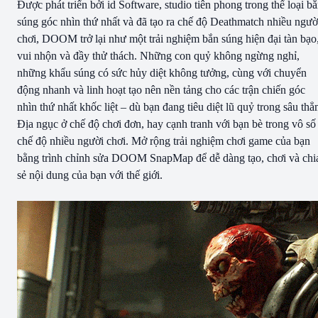
Được phát triển bởi id Software, studio tiên phong trong thể loại b
súng góc nhìn thứ nhất và đã tạo ra chế độ Deathmatch nhiều ngườ
chơi, DOOM trở lại như một trải nghiệm bắn súng hiện đại tàn bạo
vui nhộn và đầy thử thách. Những con quỷ không ngừng nghỉ,
những khẩu súng có sức hủy diệt không tưởng, cùng với chuyển
động nhanh và linh hoạt tạo nên nền tảng cho các trận chiến góc
nhìn thứ nhất khốc liệt – dù bạn đang tiêu diệt lũ quỷ trong sâu th
Địa ngục ở chế độ chơi đơn, hay cạnh tranh với bạn bè trong vô số
chế độ nhiều người chơi. Mở rộng trải nghiệm chơi game của bạn
bằng trình chỉnh sửa DOOM SnapMap để dễ dàng tạo, chơi và chi
sẻ nội dung của bạn với thế giới.