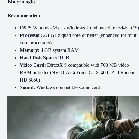
Khuyến nghị
Recommended:
OS *:
Windows Vista / Windows 7 (enhanced for 64-bit OS)
Processor:
2.4 GHz quad core or better (enhanced for multi-
core processors)
Memory:
4 GB system RAM
Hard Disk Space:
9 GB
Video Card:
DirectX 9 compatible with 768 MB video
RAM or better (NVIDIA GeForce GTX 460 / ATI Radeon
HD 5850)
Sound:
Windows compatible sound card