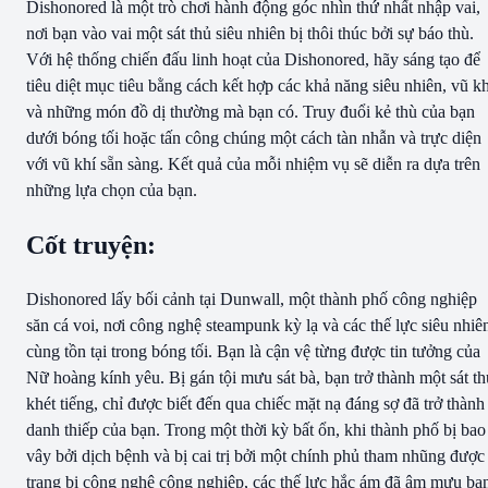
Dishonored là một trò chơi hành động góc nhìn thứ nhất nhập vai,
nơi bạn vào vai một sát thủ siêu nhiên bị thôi thúc bởi sự báo thù.
Với hệ thống chiến đấu linh hoạt của Dishonored, hãy sáng tạo để
tiêu diệt mục tiêu bằng cách kết hợp các khả năng siêu nhiên, vũ kh
và những món đồ dị thường mà bạn có. Truy đuổi kẻ thù của bạn
dưới bóng tối hoặc tấn công chúng một cách tàn nhẫn và trực diện
với vũ khí sẵn sàng. Kết quả của mỗi nhiệm vụ sẽ diễn ra dựa trên
những lựa chọn của bạn.
Cốt truyện:
Dishonored lấy bối cảnh tại Dunwall, một thành phố công nghiệp
săn cá voi, nơi công nghệ steampunk kỳ lạ và các thế lực siêu nhiê
cùng tồn tại trong bóng tối. Bạn là cận vệ từng được tin tưởng của
Nữ hoàng kính yêu. Bị gán tội mưu sát bà, bạn trở thành một sát th
khét tiếng, chỉ được biết đến qua chiếc mặt nạ đáng sợ đã trở thành
danh thiếp của bạn. Trong một thời kỳ bất ổn, khi thành phố bị bao
vây bởi dịch bệnh và bị cai trị bởi một chính phủ tham nhũng được
trang bị công nghệ công nghiệp, các thế lực hắc ám đã âm mưu ba