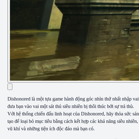
Dishonored là một tựa game hành động góc nhìn thứ nhất nhập vai
đưa bạn vào vai một sát thủ siêu nhiên bị thôi thúc bởi sự trả thù.
Với hệ thống chiến đấu linh hoạt của Dishonored, hãy thỏa sức sá
tạo để loại bỏ mục tiêu bằng cách kết hợp các khả năng siêu nhiên,
vũ khí và những tiện ích độc đáo mà bạn có.