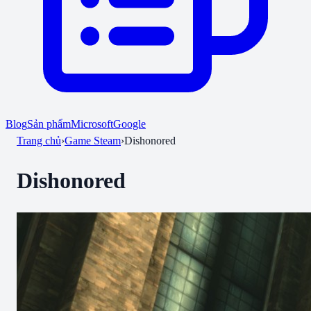
Blog
Sản phẩm
Microsoft
Google
Trang chủ
›
Game Steam
›
Dishonored
Dishonored