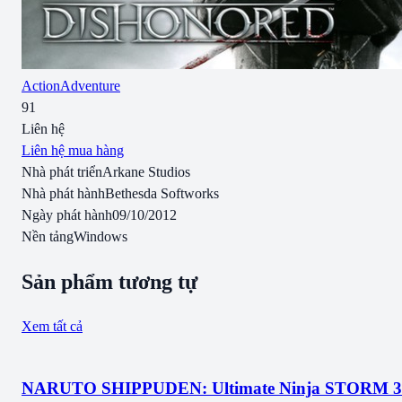
Action
Adventure
91
Liên hệ
Liên hệ mua hàng
Nhà phát triển
Arkane Studios
Nhà phát hành
Bethesda Softworks
Ngày phát hành
09/10/2012
Nền tảng
Windows
Sản phẩm tương tự
Xem tất cả
NARUTO SHIPPUDEN: Ultimate Ninja STORM 3