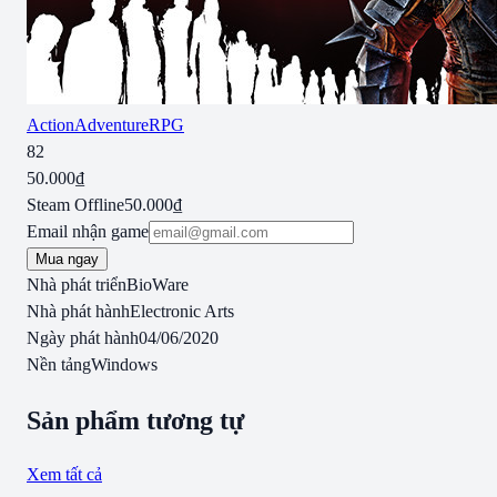
Action
Adventure
RPG
82
50.000₫
Steam Offline
50.000₫
Email nhận game
Mua ngay
Nhà phát triển
BioWare
Nhà phát hành
Electronic Arts
Ngày phát hành
04/06/2020
Nền tảng
Windows
Sản phẩm tương tự
Xem tất cả