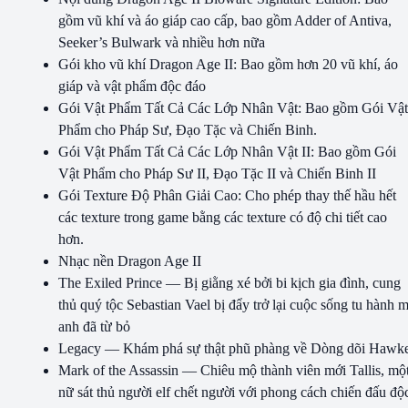
gồm vũ khí và áo giáp cao cấp, bao gồm Adder of Antiva,
Seeker’s Bulwark và nhiều hơn nữa
Gói kho vũ khí Dragon Age II: Bao gồm hơn 20 vũ khí, áo
giáp và vật phẩm độc đáo
Gói Vật Phẩm Tất Cả Các Lớp Nhân Vật: Bao gồm Gói Vật
Phẩm cho Pháp Sư, Đạo Tặc và Chiến Binh.
Gói Vật Phẩm Tất Cả Các Lớp Nhân Vật II: Bao gồm Gói
Vật Phẩm cho Pháp Sư II, Đạo Tặc II và Chiến Binh II
Gói Texture Độ Phân Giải Cao: Cho phép thay thế hầu hết
các texture trong game bằng các texture có độ chi tiết cao
hơn.
Nhạc nền Dragon Age II
The Exiled Prince — Bị giằng xé bởi bi kịch gia đình, cung
thủ quý tộc Sebastian Vael bị đẩy trở lại cuộc sống tu hành 
anh đã từ bỏ
Legacy — Khám phá sự thật phũ phàng về Dòng dõi Hawk
Mark of the Assassin — Chiêu mộ thành viên mới Tallis, mộ
nữ sát thủ người elf chết người với phong cách chiến đấu độ