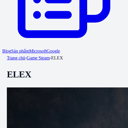
Blog
Sản phẩm
Microsoft
Google
Trang chủ
›
Game Steam
›
ELEX
ELEX