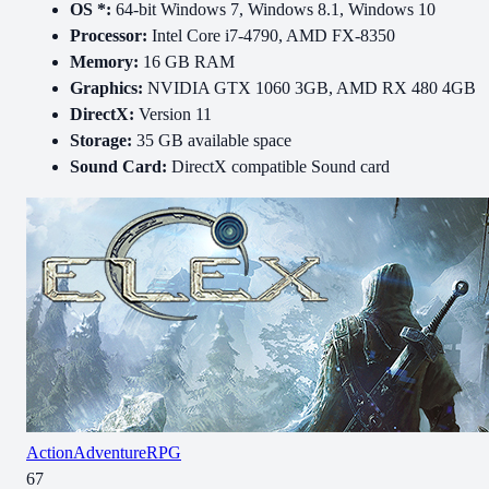
OS *:
64-bit Windows 7, Windows 8.1, Windows 10
Processor:
Intel Core i7-4790, AMD FX-8350
Memory:
16 GB RAM
Graphics:
NVIDIA GTX 1060 3GB, AMD RX 480 4GB
DirectX:
Version 11
Storage:
35 GB available space
Sound Card:
DirectX compatible Sound card
Action
Adventure
RPG
67