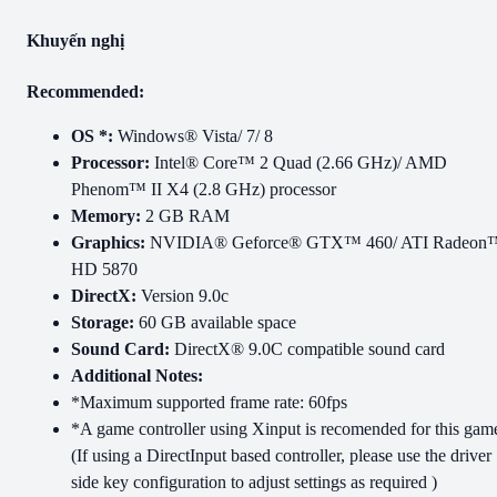
Khuyến nghị
Recommended:
OS *:
Windows® Vista/ 7/ 8
Processor:
Intel® Core™ 2 Quad (2.66 GHz)/ AMD
Phenom™ II X4 (2.8 GHz) processor
Memory:
2 GB RAM
Graphics:
NVIDIA® Geforce® GTX™ 460/ ATI Radeon
HD 5870
DirectX:
Version 9.0c
Storage:
60 GB available space
Sound Card:
DirectX® 9.0C compatible sound card
Additional Notes:
*Maximum supported frame rate: 60fps
*A game controller using Xinput is recomended for this gam
(If using a DirectInput based controller, please use the driver
side key configuration to adjust settings as required )