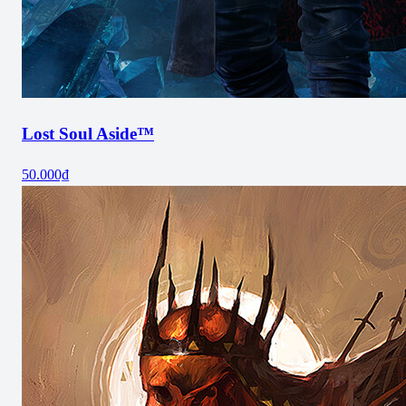
Lost Soul Aside™
50.000₫