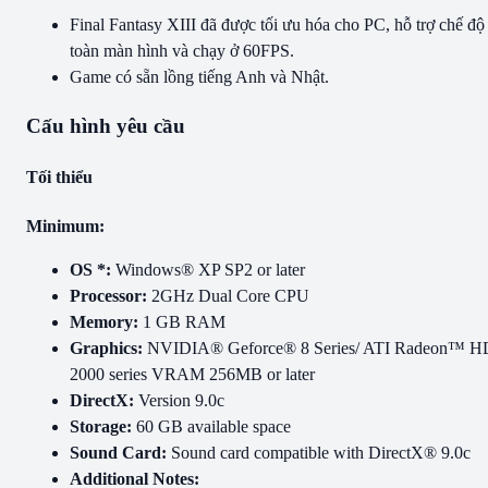
Final Fantasy XIII đã được tối ưu hóa cho PC, hỗ trợ chế độ
toàn màn hình và chạy ở 60FPS.
Game có sẵn lồng tiếng Anh và Nhật.
Cấu hình yêu cầu
Tối thiểu
Minimum:
OS *:
Windows® XP SP2 or later
Processor:
2GHz Dual Core CPU
Memory:
1 GB RAM
Graphics:
NVIDIA® Geforce® 8 Series/ ATI Radeon™ H
2000 series VRAM 256MB or later
DirectX:
Version 9.0c
Storage:
60 GB available space
Sound Card:
Sound card compatible with DirectX® 9.0c
Additional Notes: