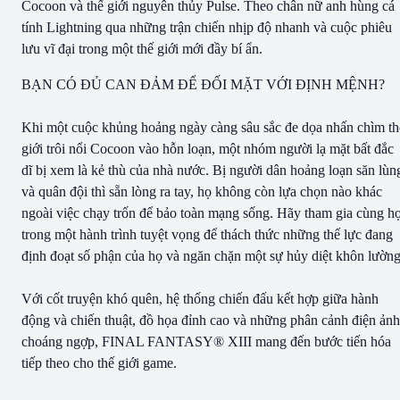
Cocoon và thế giới nguyên thủy Pulse. Theo chân nữ anh hùng cá
tính Lightning qua những trận chiến nhịp độ nhanh và cuộc phiêu
lưu vĩ đại trong một thế giới mới đầy bí ẩn.
BẠN CÓ ĐỦ CAN ĐẢM ĐỂ ĐỐI MẶT VỚI ĐỊNH MỆNH?
Khi một cuộc khủng hoảng ngày càng sâu sắc đe dọa nhấn chìm th
giới trôi nổi Cocoon vào hỗn loạn, một nhóm người lạ mặt bất đắc
dĩ bị xem là kẻ thù của nhà nước. Bị người dân hoảng loạn săn lùn
và quân đội thì sẵn lòng ra tay, họ không còn lựa chọn nào khác
ngoài việc chạy trốn để bảo toàn mạng sống. Hãy tham gia cùng h
trong một hành trình tuyệt vọng để thách thức những thế lực đang
định đoạt số phận của họ và ngăn chặn một sự hủy diệt khôn lường
Với cốt truyện khó quên, hệ thống chiến đấu kết hợp giữa hành
động và chiến thuật, đồ họa đỉnh cao và những phân cảnh điện ảnh
choáng ngợp, FINAL FANTASY® XIII mang đến bước tiến hóa
tiếp theo cho thế giới game.