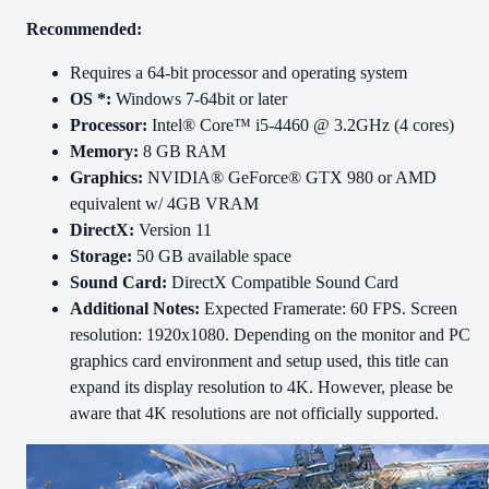
Recommended:
Requires a 64-bit processor and operating system
OS *:
Windows 7-64bit or later
Processor:
Intel® Core™ i5-4460 @ 3.2GHz (4 cores)
Memory:
8 GB RAM
Graphics:
NVIDIA® GeForce® GTX 980 or AMD
equivalent w/ 4GB VRAM
DirectX:
Version 11
Storage:
50 GB available space
Sound Card:
DirectX Compatible Sound Card
Additional Notes:
Expected Framerate: 60 FPS. Screen
resolution: 1920x1080. Depending on the monitor and PC
graphics card environment and setup used, this title can
expand its display resolution to 4K. However, please be
aware that 4K resolutions are not officially supported.