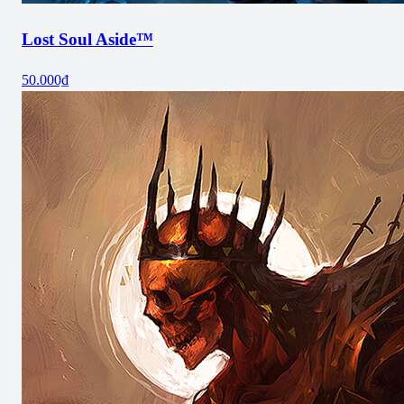
Lost Soul Aside™
50.000₫