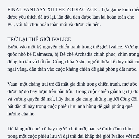
FINAL FANTASY XII THE ZODIAC AGE - Tựa game kinh điể
được yêu thích đã trở lại, lần đầu tiên được làm lại hoàn toàn cho
PC, với lối chơi hoàn toàn mới và được cải tiến.
TRỞ LẠI THẾ GIỚI IVALICE
Bước vào một kỷ nguyên chiến tranh trong thế giới Ivalice. Vương
quốc nhỏ bé Dalmasca, bị Đế chế Archadia chinh phục, chìm trong
đống tro tàn và bất ổn. Công chúa Ashe, người thừa kế duy nhất c
ngai vàng, dấn thân vào cuộc kháng chiến để giải phóng đất nước.
Vaan, một chàng trai trẻ đã mất gia đình trong chiến tranh, mơ ước
được tự do bay lượn trên bầu trời. Trong cuộc chiến giành lại tự do
và vương quyền đã mất, hãy tham gia cùng những người đồng đội
bất đắc dĩ này trong cuộc phiêu lưu anh hùng để giải phóng quê
hương của họ.
Dù là người chơi cũ hay người chơi mới, bạn sẽ được đắm chìm
trong một cuộc phiêu lưu vĩ đại trải dài khắp thế giới Ivalice với mộ