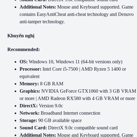
Additional Notes:
Mouse and Keyboard supported. Game
contains EasyAntiCheat anti-cheat technology and Denuvo
anti-tamper technology.
Khuyến nghị
Recommended:
OS:
Windows 10, Windows 11 (64-bit versions only)
Processor:
Intel Core i5-7500 | AMD Ryzen 5 1400 or
equivalent
Memory:
8 GB RAM
Graphics:
NVIDIA GeForce GTX1060 with 3 GB VRAM
or more | AMD Radeon RX580 with 4 GB VRAM or more
DirectX:
Version 9.0c
Network:
Broadband Internet connection
Storage:
90 GB available space
Sound Card:
DirectX 9.0c compatible sound card
Additional Notes:
Mouse and Keyboard supported. Game