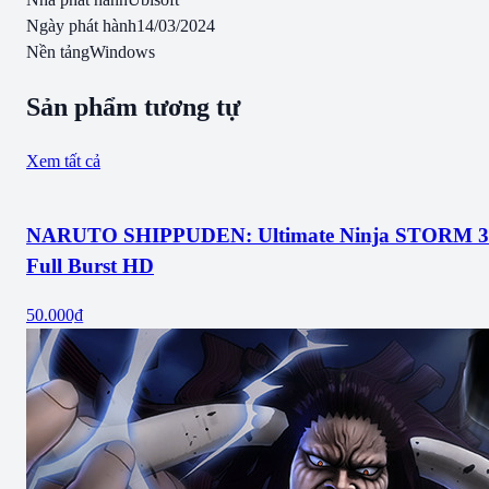
Ngày phát hành
14/03/2024
Nền tảng
Windows
Sản phẩm tương tự
Xem tất cả
NARUTO SHIPPUDEN: Ultimate Ninja STORM 3
Full Burst HD
50.000₫