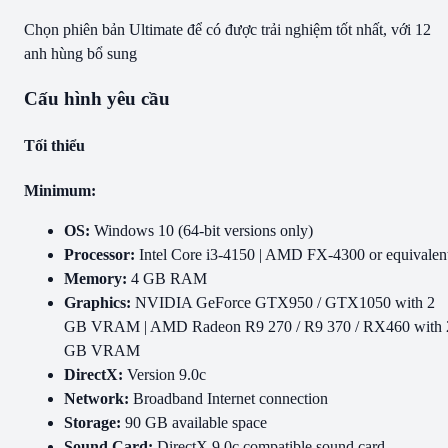
Chọn phiên bản Ultimate để có được trải nghiệm tốt nhất, với 12
anh hùng bổ sung
Cấu hình yêu cầu
Tối thiểu
Minimum:
OS:
Windows 10 (64-bit versions only)
Processor:
Intel Core i3-4150 | AMD FX-4300 or equivalen
Memory:
4 GB RAM
Graphics:
NVIDIA GeForce GTX950 / GTX1050 with 2
GB VRAM | AMD Radeon R9 270 / R9 370 / RX460 with 
GB VRAM
DirectX:
Version 9.0c
Network:
Broadband Internet connection
Storage:
90 GB available space
Sound Card:
DirectX 9.0c compatible sound card