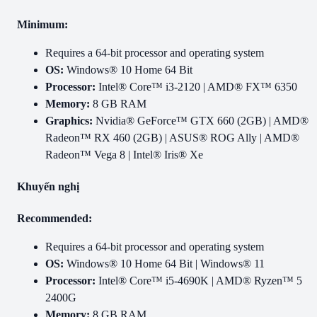
Minimum:
Requires a 64-bit processor and operating system
OS:
Windows® 10 Home 64 Bit
Processor:
Intel® Core™ i3-2120 | AMD® FX™ 6350
Memory:
8 GB RAM
Graphics:
Nvidia® GeForce™ GTX 660 (2GB) | AMD®
Radeon™ RX 460 (2GB) | ASUS® ROG Ally | AMD®
Radeon™ Vega 8 | Intel® Iris® Xe
Khuyến nghị
Recommended:
Requires a 64-bit processor and operating system
OS:
Windows® 10 Home 64 Bit | Windows® 11
Processor:
Intel® Core™ i5-4690K | AMD® Ryzen™ 5
2400G
Memory:
8 GB RAM