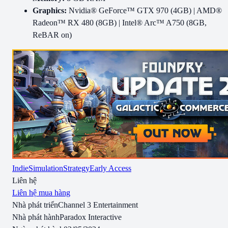
Graphics:
Nvidia® GeForce™ GTX 970 (4GB) | AMD®
Radeon™ RX 480 (8GB) | Intel® Arc™ A750 (8GB,
ReBAR on)
Indie
Simulation
Strategy
Early Access
Liên hệ
Liên hệ mua hàng
Nhà phát triển
Channel 3 Entertainment
Nhà phát hành
Paradox Interactive