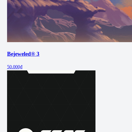
Bejeweled® 3
50.000₫