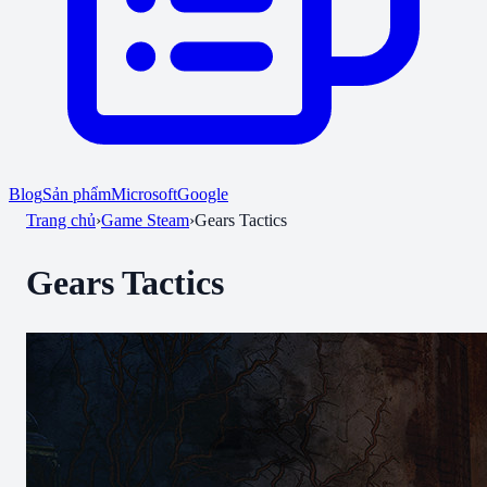
Blog
Sản phẩm
Microsoft
Google
Trang chủ
›
Game Steam
›
Gears Tactics
Gears Tactics