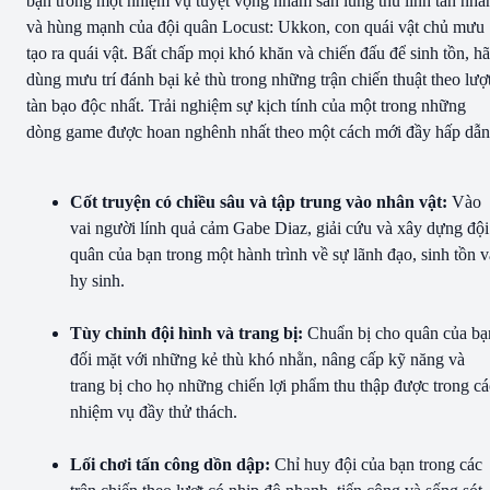
bạn trong một nhiệm vụ tuyệt vọng nhằm săn lùng thủ lĩnh tàn nhẫ
và hùng mạnh của đội quân Locust: Ukkon, con quái vật chủ mưu
tạo ra quái vật. Bất chấp mọi khó khăn và chiến đấu để sinh tồn, h
dùng mưu trí đánh bại kẻ thù trong những trận chiến thuật theo lượ
tàn bạo độc nhất. Trải nghiệm sự kịch tính của một trong những
dòng game được hoan nghênh nhất theo một cách mới đầy hấp dẫn
Cốt truyện có chiều sâu và tập trung vào nhân vật:
Vào
vai người lính quả cảm Gabe Diaz, giải cứu và xây dựng đội
quân của bạn trong một hành trình về sự lãnh đạo, sinh tồn v
hy sinh.
Tùy chỉnh đội hình và trang bị:
Chuẩn bị cho quân của bạ
đối mặt với những kẻ thù khó nhằn, nâng cấp kỹ năng và
trang bị cho họ những chiến lợi phẩm thu thập được trong cá
nhiệm vụ đầy thử thách.
Lối chơi tấn công dồn dập:
Chỉ huy đội của bạn trong các