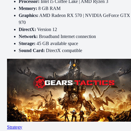
Processor:
Intel i5 Coffee Lake | AMD Ryzen 3
Memory:
8 GB RAM
Graphics:
AMD Radeon RX 570 | NVIDIA GeForce GTX
970
DirectX:
Version 12
Network:
Broadband Internet connection
Storage:
45 GB available space
Sound Card:
DirectX compatible
Strategy