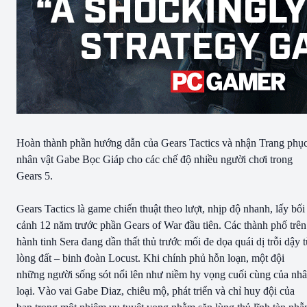
Hoàn thành phần hướng dẫn của Gears Tactics và nhận Trang phụ
nhân vật Gabe Bọc Giáp cho các chế độ nhiều người chơi trong
Gears 5.
Gears Tactics là game chiến thuật theo lượt, nhịp độ nhanh, lấy bối
cảnh 12 năm trước phần Gears of War đầu tiên. Các thành phố trên
hành tinh Sera đang dần thất thủ trước mối đe dọa quái dị trỗi dậy 
lòng đất – binh đoàn Locust. Khi chính phủ hỗn loạn, một đội
những người sống sót nổi lên như niềm hy vọng cuối cùng của nh
loại. Vào vai Gabe Diaz, chiêu mộ, phát triển và chỉ huy đội của