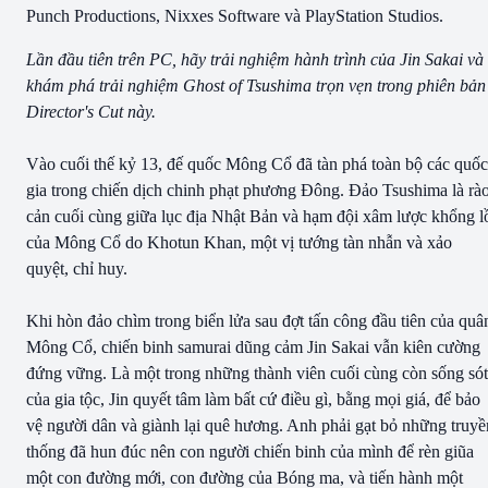
Punch Productions, Nixxes Software và PlayStation Studios.
Lần đầu tiên trên PC, hãy trải nghiệm hành trình của Jin Sakai và
khám phá trải nghiệm Ghost of Tsushima trọn vẹn trong phiên bản
Director's Cut này.
Vào cuối thế kỷ 13, đế quốc Mông Cổ đã tàn phá toàn bộ các quốc
gia trong chiến dịch chinh phạt phương Đông. Đảo Tsushima là rà
cản cuối cùng giữa lục địa Nhật Bản và hạm đội xâm lược khổng l
của Mông Cổ do Khotun Khan, một vị tướng tàn nhẫn và xảo
quyệt, chỉ huy.
Khi hòn đảo chìm trong biển lửa sau đợt tấn công đầu tiên của quâ
Mông Cổ, chiến binh samurai dũng cảm Jin Sakai vẫn kiên cường
đứng vững. Là một trong những thành viên cuối cùng còn sống sót
của gia tộc, Jin quyết tâm làm bất cứ điều gì, bằng mọi giá, để bảo
vệ người dân và giành lại quê hương. Anh phải gạt bỏ những truyề
thống đã hun đúc nên con người chiến binh của mình để rèn giũa
một con đường mới, con đường của Bóng ma, và tiến hành một