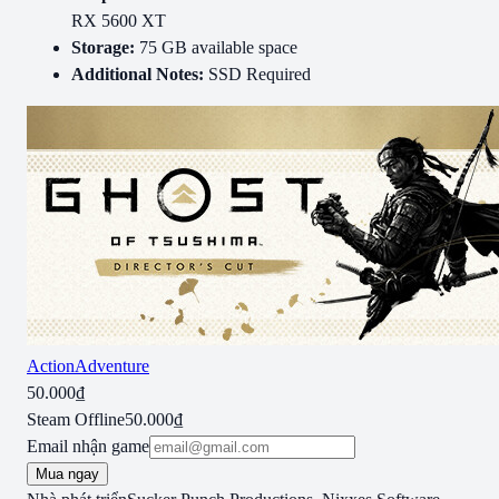
RX 5600 XT
Storage:
75 GB available space
Additional Notes:
SSD Required
Action
Adventure
50.000₫
Steam Offline
50.000₫
Email nhận game
Mua ngay