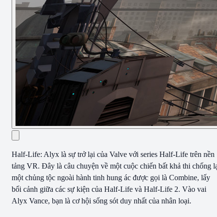
Half-Life: Alyx là sự trở lại của Valve với series Half-Life trên nền
tảng VR. Đây là câu chuyện về một cuộc chiến bất khả thi chống l
một chủng tộc ngoài hành tinh hung ác được gọi là Combine, lấy
bối cảnh giữa các sự kiện của Half-Life và Half-Life 2. Vào vai
Alyx Vance, bạn là cơ hội sống sót duy nhất của nhân loại.