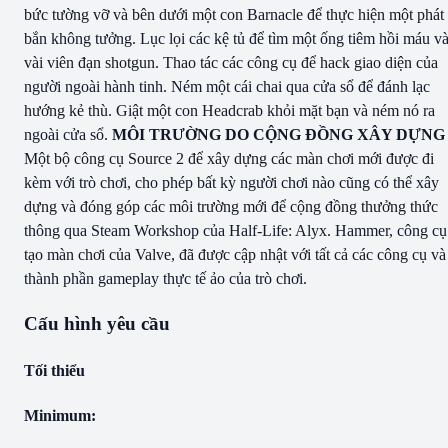
bức tường vỡ và bên dưới một con Barnacle để thực hiện một phát
bắn không tưởng. Lục lọi các kệ tủ để tìm một ống tiêm hồi máu v
vài viên đạn shotgun. Thao tác các công cụ để hack giao diện của
người ngoài hành tinh. Ném một cái chai qua cửa sổ để đánh lạc
hướng kẻ thù. Giật một con Headcrab khỏi mặt bạn và ném nó ra
ngoài cửa sổ.
MÔI TRƯỜNG DO CỘNG ĐỒNG XÂY DỰNG
Một bộ công cụ Source 2 để xây dựng các màn chơi mới được đi
kèm với trò chơi, cho phép bất kỳ người chơi nào cũng có thể xây
dựng và đóng góp các môi trường mới để cộng đồng thưởng thức
thông qua Steam Workshop của Half-Life: Alyx. Hammer, công cụ
tạo màn chơi của Valve, đã được cập nhật với tất cả các công cụ và
thành phần gameplay thực tế ảo của trò chơi.
Cấu hình yêu cầu
Tối thiểu
Minimum: