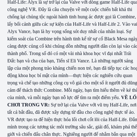
Half-Life: Alyx là sự trở lại của Valve với dòng game Half-Life qu
công nghệ VR. Đây là câu chuyện về một cuộc chiến bất khả thi
chống lại chủng tộc ngoài hành tinh hung ác được gọi là Combine,
lấy bối cảnh giữa các sự kiện của Half-Life và Half-Life 2. Vào va
Alyx Vance, bạn là hy vọng sống sót duy nhất của nhân loại. Sự
kiểm soát của Combine trên hành tinh kể từ sự cố Black Mesa ngà
càng được củng cố khi chúng dồn những người dân còn lại vào cá
thành phố. Trong số đó có một vài nhà khoa học vĩ đại nhất Trái
Đất: bạn và cha của bạn, Tiến sĩ Eli Vance. Là những người sáng
lập của một phong trào kháng chiến non trẻ, bạn đã tiếp tục các hoạ
động khoa học bí mật của mình—thực hiện các nghiên cứu quan
trọng và chế tạo những công cụ vô giá cho một số ít người đủ dũn
cảm để thách thức Combine. Mỗi ngày, bạn tìm hiểu thêm về kẻ th
của mình, và mỗi ngày bạn nỗ lực để tìm ra một điểm yếu.
VỀ LỐ
CHƠI TRONG VR:
Sự trở lại của Valve với vũ trụ Half-Life, nơi
tất cả bắt đầu, đã được xây dựng từ đầu cho công nghệ thực tế ảo.
VR được tạo ra để hiện thực hóa lối chơi cốt lõi của Half-Life. Đắ
mình trong các tương tác môi trường sâu sắc, giải đố, khám phá thế
giới và chiến đấu chân thực. Nghiêng người để nhắm bắn qua một