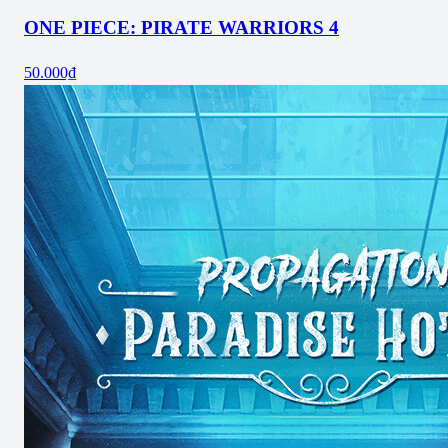
ONE PIECE: PIRATE WARRIORS 4
50.000₫