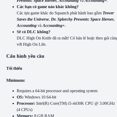
Presents: Space Heroes
,
Accounting
và
Accounting+
.
Các bạn có game nào khác không?
Các tựa game khác do Squanch phát hành bao gồm
Trover
Saves the Universe
,
Dr. Splorchy Presents: Space Heroes
,
Accounting
và
Accounting+
.
Sẽ có DLC không?
DLC High On Knife đã ra mắt! Có bán lẻ hoặc theo gói cùn
với High On Life.
Cấu hình yêu cầu
Tối thiểu
Minimum:
Requires a 64-bit processor and operating system
OS:
Windows 10 64-bit
Processor:
Intel(R) Core(TM) i5-4430K CPU @ 3.00GHz
(4 CPUs)
Memory:
8 GB RAM