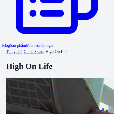
Blog
Sản phẩm
Microsoft
Google
Trang chủ
›
Game Steam
›
High On Life
High On Life