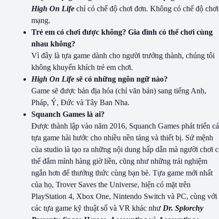
High On Life
chỉ có chế độ chơi đơn. Không có chế độ chơi
mạng.
Trẻ em có chơi được không? Gia đình có thể chơi cùng
nhau không?
Vì đây là tựa game dành cho người trưởng thành, chúng tôi
không khuyến khích trẻ em chơi.
High On Life
sẽ có những ngôn ngữ nào?
Game sẽ được bản địa hóa (chỉ văn bản) sang tiếng Anh,
Pháp, Ý, Đức và Tây Ban Nha.
Squanch Games là ai?
Được thành lập vào năm 2016, Squanch Games phát triển c
tựa game hài hước cho nhiều nền tảng và thiết bị. Sứ mệnh
của studio là tạo ra những nội dung hấp dẫn mà người chơi 
thể đắm mình hàng giờ liền, cũng như những trải nghiệm
ngắn hơn để thưởng thức cùng bạn bè. Tựa game mới nhất
của họ, Trover Saves the Universe, hiện có mặt trên
PlayStation 4, Xbox One, Nintendo Switch và PC, cùng với
các tựa game kỹ thuật số và VR khác như
Dr. Splorchy