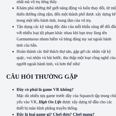
nhất mà vũ trụ từng thấy.
Khám phá những thế giới năng động và luôn thay đổi, từ mộ
thiên đường rừng rậm, đến một thành phố được xây dựng b
trong một tiểu hành tinh, trung tâm của vũ trụ.
Tận dụng các kỹ năng độc đáo của mỗi khẩu súng để đối đầ
với nhiều loại tội phạm khác nhau khi bạn truy lùng tên
Garmantuous nham hiểm và băng đảng tay sai ngoài hành
tinh của hắn.
Hoàn thành các thử thách thợ săn, gặp gỡ các nhân vật kỳ
quặc, vui nhộn và hài hước, thu thập một loạt công nghệ của
người ngoài hành tinh, và hơn thế nữa!
CÂU HỎI THƯỜNG GẶP
Đây có phải là game VR không?
Mặc dù nhiều tựa game trước đây của Squanch tập trung ch
yếu vào VR,
High On Life
được xây dựng từ đầu cho các
thiết bị màn hình phẳng truyền thống.
Đây là loại game gì? Chơi đơn? Chơi mạng?