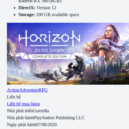
Radeon RX 580 (8GB)
DirectX:
Version 12
Storage:
100 GB available space
Action
Adventure
RPG
Liên hệ
Liên hệ mua hàng
Nhà phát triển
Guerrilla
Nhà phát hành
PlayStation Publishing LLC
Ngày phát hành
07/08/2020