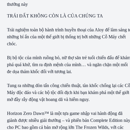
thưởng này
TRÁI ĐẤT KHÔNG CÒN LÀ CỦA CHÚNG TA
Trải nghiệm toàn bộ hành trình huyền thoại của Aloy để làm sáng t
những bí ẩn của một thế giới bị thống trị bởi những Cỗ Máy chết
chóc.
Bị bộ tộc của mình ruồng bỏ, nữ thợ săn trẻ tuổi chiến đấu để khá
phá quá khứ, tìm ra định mệnh của mình… và ngăn chặn một mối
đe dọa thảm khốc đối với tương lai.
Tung ra những đòn tấn công chiến thuật, tàn khốc chống lại các C
Máy độc đáo và các bộ tộc đối địch khi bạn khám phá một thế giới
mở đầy rẫy động vật hoang dã và hiểm nguy.
Horizon Zero Dawn™ là một tựa game nhập vai hành động đã
giành được nhiều giải thưởng – và phiên bản Complete Edition nà
cho PC bao gồm cả bản mở rộng lớn The Frozen Wilds, với các