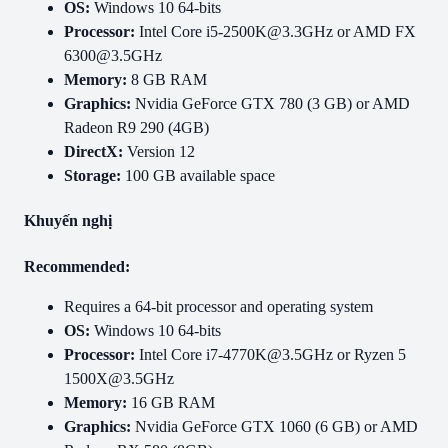
OS:
Windows 10 64-bits
Processor:
Intel Core i5-2500K@3.3GHz or AMD FX
6300@3.5GHz
Memory:
8 GB RAM
Graphics:
Nvidia GeForce GTX 780 (3 GB) or AMD
Radeon R9 290 (4GB)
DirectX:
Version 12
Storage:
100 GB available space
Khuyến nghị
Recommended:
Requires a 64-bit processor and operating system
OS:
Windows 10 64-bits
Processor:
Intel Core i7-4770K@3.5GHz or Ryzen 5
1500X@3.5GHz
Memory:
16 GB RAM
Graphics:
Nvidia GeForce GTX 1060 (6 GB) or AMD