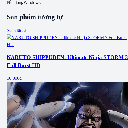
Nền tảng
Windows
Sản phẩm tương tự
Xem tất cả
NARUTO SHIPPUDEN: Ultimate Ninja STORM 3
Full Burst HD
50.000₫