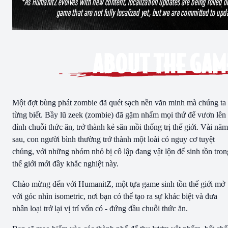
Một đợt bùng phát zombie đã quét sạch nền văn minh mà chúng ta
từng biết. Bầy lũ zeek (zombie) đã gặm nhấm mọi thứ để vươn lên
đỉnh chuỗi thức ăn, trở thành kẻ săn mồi thống trị thế giới. Vài năm
sau, con người bình thường trở thành một loài có nguy cơ tuyệt
chủng, với những nhóm nhỏ bị cô lập đang vật lộn để sinh tồn tron
thế giới mới đầy khắc nghiệt này.
Chào mừng đến với HumanitZ, một tựa game sinh tồn thế giới mở
với góc nhìn isometric, nơi bạn có thể tạo ra sự khác biệt và đưa
nhân loại trở lại vị trí vốn có - đứng đầu chuỗi thức ăn.