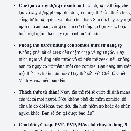
Chế tạo và xây dựng để sinh tồn!
Tận dụng hệ thống chế
tạo và xây dựng phong phú để tạo ra mọi thứ cần thiết cho s
sống, từ trang bị đến vật phẩm tiêu hao. Sau đó, hãy xây một
ngôi nhà an toàn, củng cố căn cứ chống lại bọn zeek, hoặc
biến một ngôi nhà cháy rụi thành nơi ở mới.
Phòng thủ trước những con zombie thực sự đáng sợ!
Không phải tất cả zeek đều chậm chạp và ngu ngốc. Hãy
thích nghi và ứng biến trước vô số biến thể zeek, nếu không
bạn có nguy cơ trở thành mồi cho zombie. Bạn đang tìm kiế
một thử thách lớn hơn nữa? Hãy thử sức với Chế độ Chết
Vĩnh Viễn... nếu bạn dám.
Thách thức tử thần!
Ngày tận thế rồi sẽ cướp đi sinh mạng
của tất cả mọi người. Nếu không phải do mồm zombie, thì
cũng là do đói khát, thời tiết, địa hình hiểm trở hoặc do nhữn
người khác. Bạn sẽ tồn tại được bao lâu?
Chơi đơn, Co-op, PVE, PVP, Máy chủ chuyên dụng, 9