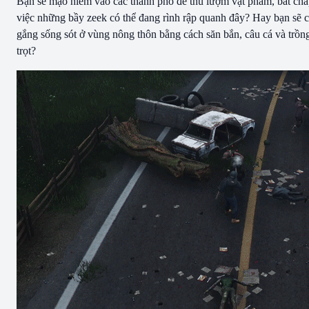
Bạn sẽ mạo hiểm vào các thành phố để thu lượm vật phẩm, bất ch
việc những bầy zeek có thể đang rình rập quanh đây? Hay bạn sẽ 
gắng sống sót ở vùng nông thôn bằng cách săn bắn, câu cá và trồn
trọt?