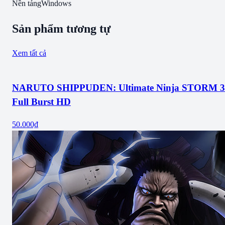
Nền tảng
Windows
Sản phẩm tương tự
Xem tất cả
NARUTO SHIPPUDEN: Ultimate Ninja STORM 3
Full Burst HD
50.000₫