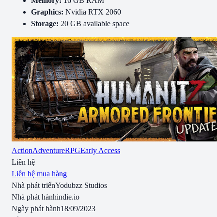
Memory:
16 GB RAM
Graphics:
Nvidia RTX 2060
Storage:
20 GB available space
Action
Adventure
RPG
Early Access
Liên hệ
Liên hệ mua hàng
Nhà phát triển
Yodubzz Studios
Nhà phát hành
indie.io
Ngày phát hành
18/09/2023