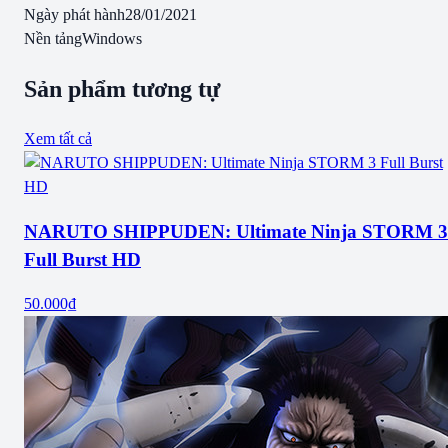
Ngày phát hành
28/01/2021
Nền tảng
Windows
Sản phẩm tương tự
Xem tất cả
NARUTO SHIPPUDEN: Ultimate Ninja STORM 3
Full Burst HD
50.000₫