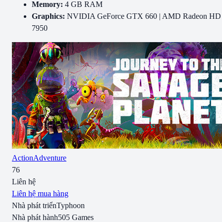
Memory:
4 GB RAM
Graphics:
NVIDIA GeForce GTX 660 | AMD Radeon HD
7950
Action
Adventure
76
Liên hệ
Liên hệ mua hàng
Nhà phát triển
Typhoon
Nhà phát hành
505 Games