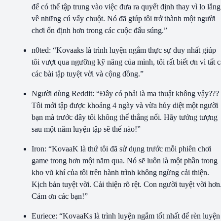
để có thể tập trung vào việc đưa ra quyết định thay vì lo lắng
về những cú vẩy chuột. Nó đã giúp tôi trở thành một người
chơi ổn định hơn trong các cuộc đấu súng.”
n0ted: “Kovaaks là trình luyện ngắm thực sự duy nhất giúp
tôi vượt qua ngưỡng kỹ năng của mình, tôi rất biết ơn vì tất c
các bài tập tuyệt vời và cộng đồng.”
Người dùng Reddit: “Đây có phải là ma thuật không vậy???
Tôi mới tập được khoảng 4 ngày và vừa hủy diệt một người
bạn mà trước đây tôi không thể thắng nổi. Hãy tưởng tượng
sau một năm luyện tập sẽ thế nào!”
Iron: “KovaaK là thứ tôi đã sử dụng trước mỗi phiên chơi
game trong hơn một năm qua. Nó sẽ luôn là một phần trong
kho vũ khí của tôi trên hành trình không ngừng cải thiện.
Kịch bản tuyệt vời. Cải thiện rõ rệt. Con người tuyệt vời hơn
Cảm ơn các bạn!”
Euriece: “KovaaKs là trình luyện ngắm tốt nhất để rèn luyện