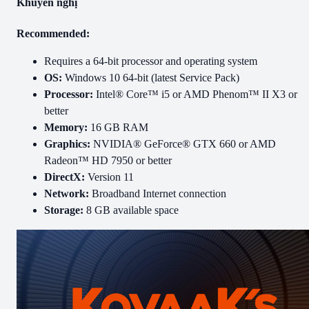
Khuyến nghị
Recommended:
Requires a 64-bit processor and operating system
OS:
Windows 10 64-bit (latest Service Pack)
Processor:
Intel® Core™ i5 or AMD Phenom™ II X3 or
better
Memory:
16 GB RAM
Graphics:
NVIDIA® GeForce® GTX 660 or AMD
Radeon™ HD 7950 or better
DirectX:
Version 11
Network:
Broadband Internet connection
Storage:
8 GB available space