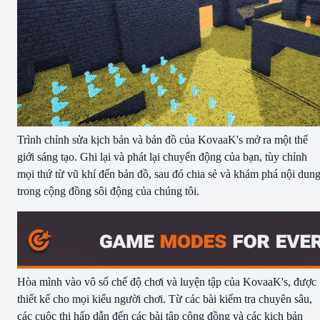
Trình chỉnh sửa kịch bản và bản đồ của KovaaK's mở ra một thế
giới sáng tạo. Ghi lại và phát lại chuyển động của bạn, tùy chỉnh
mọi thứ từ vũ khí đến bản đồ, sau đó chia sẻ và khám phá nội dun
trong cộng đồng sôi động của chúng tôi.
Hòa mình vào vô số chế độ chơi và luyện tập của KovaaK's, được
thiết kế cho mọi kiểu người chơi. Từ các bài kiểm tra chuyên sâu,
các cuộc thi hấp dẫn đến các bài tập cộng đồng và các kịch bản