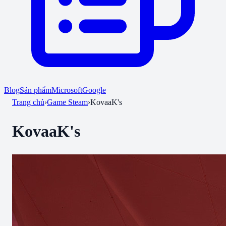
Blog
Sản phẩm
Microsoft
Google
Trang chủ
›
Game Steam
›
KovaaK's
KovaaK's