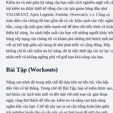
Kiểm tra và mài giũa kỹ năng của bạn một cách nghiêm ngặt với c
bài kiểm tra được thiết kế riêng cho các tựa game hàng đầu như
VALORANT, Apex Legends, Fortnite, Overwatch, v.v. Công cụ
toàn diện của chúng tôi bao gồm tất cả các khía cạnh của việc ngắ
bắn, cung cấp một giao diện mạnh mẽ để theo dõi tiến trình và hoà
thiện kỹ năng. So sánh hiệu suất của bạn với những người khác trê
bảng xếp hạng của chúng tôi và khám phá những thử thách mới m
với sự kết hợp giữa nội dung từ nhà phát triển và cộng đồng. Đây
không chỉ là việc kiểm tra kỹ năng; đó là việc thiết lập các kỷ lục c
nhân mới và không ngừng phá vỡ giới hạn khả năng của bạn.
Bài Tập (Workouts)
Nâng cao trình độ trong một chế độ dựa trên sự tiến bộ, vừa hấp
dẫn vừa có hệ thống. Trong chế độ Bài Tập, bạn sẽ kiếm được sao,
mở khóa các kịch bản mới và đối mặt với một loạt các giai đoạn
ngày càng thử thách để liên tục kiểm tra và nâng cao khả năng
ngắm bắn của bạn. Chế độ này tạo ra sự cân bằng hoàn hảo giữa
trải nghiệm luyện tập có cấu trúc và sự linh hoạt để giữ cho mỗi