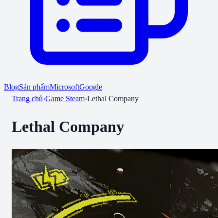
Blog
Sản phẩm
Microsoft
Google
Trang chủ
›
Game Steam
›
Lethal Company
Lethal Company