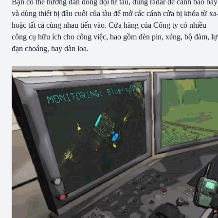
Bạn có thể hướng dẫn đồng đội từ tàu, dùng radar để cảnh báo bẫy
và dùng thiết bị đầu cuối của tàu để mở các cánh cửa bị khóa từ xa
hoặc tất cả cùng nhau tiến vào. Cửa hàng của Công ty có nhiều
công cụ hữu ích cho công việc, bao gồm đèn pin, xẻng, bộ đàm, l
đạn choáng, hay dàn loa.