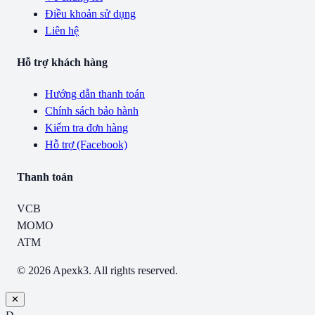
Điều khoản sử dụng
Liên hệ
Hỗ trợ khách hàng
Hướng dẫn thanh toán
Chính sách bảo hành
Kiểm tra đơn hàng
Hỗ trợ (Facebook)
Thanh toán
VCB
MOMO
ATM
© 2026 Apexk3. All rights reserved.
✕