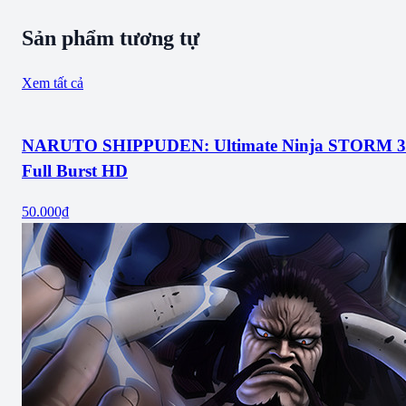
Sản phẩm tương tự
Xem tất cả
NARUTO SHIPPUDEN: Ultimate Ninja STORM 3
Full Burst HD
50.000₫