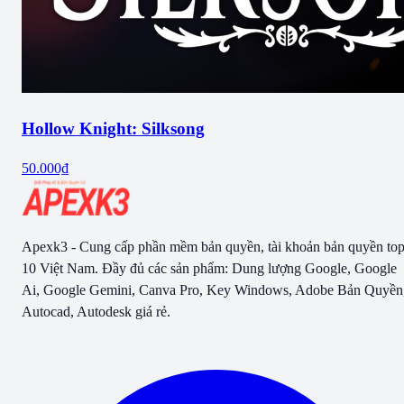
Hollow Knight: Silksong
50.000₫
Apexk3 - Cung cấp phần mềm bản quyền, tài khoản bản quyền to
10 Việt Nam. Đầy đủ các sản phẩm: Dung lượng Google, Google
Ai, Google Gemini, Canva Pro, Key Windows, Adobe Bản Quyền
Autocad, Autodesk giá rẻ.