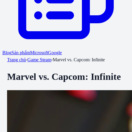
Blog
Sản phẩm
Microsoft
Google
Trang chủ
›
Game Steam
›
Marvel vs. Capcom: Infinite
Marvel vs. Capcom: Infinite