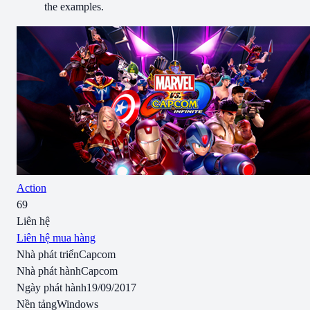
the examples.
Action
69
Liên hệ
Liên hệ mua hàng
Nhà phát triển
Capcom
Nhà phát hành
Capcom
Ngày phát hành
19/09/2017
Nền tảng
Windows