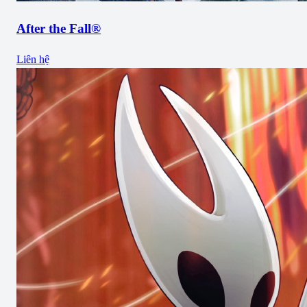
After the Fall®
Liên hệ