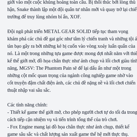
giới vào một cuộc khủng hoảng toàn cầu. Bị thôi thúc bởi lòng thù
hận, Snake thành lập một đội quân tư nhân mới và quay trở lại chi
trường để truy lùng nhóm bí ẩn, XOF.
Đội ngũ phát triển METAL GEAR SOLID tiếp tục tham vọng
khám phá các chủ đề gai góc như tâm lý chiến tranh và những tội 
tàn bạo gây ra bởi những kẻ bị cuốn vào vòng xoáy luẩn quẩn của
nó. Là một trong những tựa game được mong đợi nhất năm với thiế
kế thế giới mở, đồ họa chân thực như ảnh chụp và lối chơi giàu tín
năng, MGSV: The Phantom Pain sẽ để lại dấu ấn như một trong
những cột mốc quan trọng của ngành công nghiệp game nhờ vào
cốt truyện đậm chất điện ảnh, các chủ đề nặng nề và lối chơi chiến
thuật nhập vai sâu sắc.
Các tính năng chính:
- Thiết kế game thế giới mở, cho phép người chơi tự do tối đa tron
cách tiếp cận nhiệm vụ và tiến trình tổng thể của trò chơi.
- Fox Engine mang lại đồ họa chân thực như ảnh chụp, thiết kế
game sâu sắc và chất lượng sản xuất game thế hệ mới thực thụ.