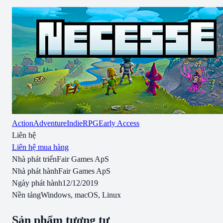
Action
Adventure
Indie
RPG
Early Access
Liên hệ
Liên hệ mua hàng
Nhà phát triển
Fair Games ApS
Nhà phát hành
Fair Games ApS
Ngày phát hành
12/12/2019
Nền tảng
Windows, macOS, Linux
Sản phẩm tương tự