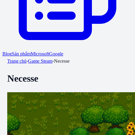
Blog
Sản phẩm
Microsoft
Google
Trang chủ
›
Game Steam
›
Necesse
Necesse