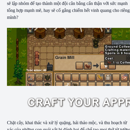
sẽ lập nhóm để tạo thành một đội cân bằng cẩn thận với sức mạnh
tổng hợp mạnh mẽ, hay sẽ cố gắng chiếm hết vinh quang cho riêng
mình?
Chặt cây, khai thác và xử lý quặng, hái thảo mộc, và thu hoạch từ
xác của những con quái vật bị đánh bại để chế tạo mọi thứ từ tườn