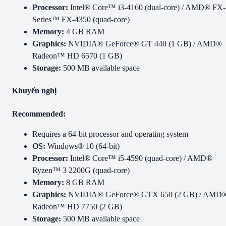
Processor:
Intel® Core™ i3-4160 (dual-core) / AMD® FX-
Series™ FX-4350 (quad-core)
Memory:
4 GB RAM
Graphics:
NVIDIA® GeForce® GT 440 (1 GB) / AMD®
Radeon™ HD 6570 (1 GB)
Storage:
500 MB available space
Khuyến nghị
Recommended:
Requires a 64-bit processor and operating system
OS:
Windows® 10 (64-bit)
Processor:
Intel® Core™ i5-4590 (quad-core) / AMD®
Ryzen™ 3 2200G (quad-core)
Memory:
8 GB RAM
Graphics:
NVIDIA® GeForce® GTX 650 (2 GB) / AMD
Radeon™ HD 7750 (2 GB)
Storage:
500 MB available space