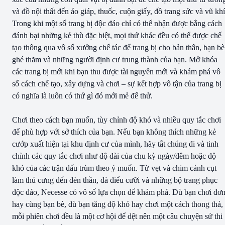
và đồ nội thất đến áo giáp, thuốc, cuộn giấy, đồ trang sức và vũ khí
Trong khi một số trang bị độc đáo chỉ có thể nhận được bằng cách
đánh bại những kẻ thù đặc biệt, mọi thứ khác đều có thể được chế
tạo thông qua vô số xưởng chế tác để trang bị cho bản thân, bạn bè
ghé thăm và những người định cư trung thành của bạn. Mở khóa
các trang bị mới khi bạn thu được tài nguyên mới và khám phá vô
số cách chế tạo, xây dựng và chơi – sự kết hợp vô tận của trang bị
có nghĩa là luôn có thứ gì đó mới mẻ để thử.
Chơi theo cách bạn muốn, tùy chỉnh độ khó và nhiều quy tắc chơi
để phù hợp với sở thích của bạn. Nếu bạn không thích những kẻ
cướp xuất hiện tại khu định cư của mình, hãy tắt chúng đi và tinh
chỉnh các quy tắc chơi như độ dài của chu kỳ ngày/đêm hoặc độ
khó của các trận đấu trùm theo ý muốn. Từ vẹt và chim cánh cụt
làm thú cưng đến đèn thần, đà điểu cưỡi và những bộ trang phục
độc đáo, Necesse có vô số lựa chọn để khám phá. Dù bạn chơi đơ
hay cùng bạn bè, dù bạn tăng độ khó hay chơi một cách thong thả,
mỗi phiên chơi đều là một cơ hội để dệt nên một câu chuyện sử thi