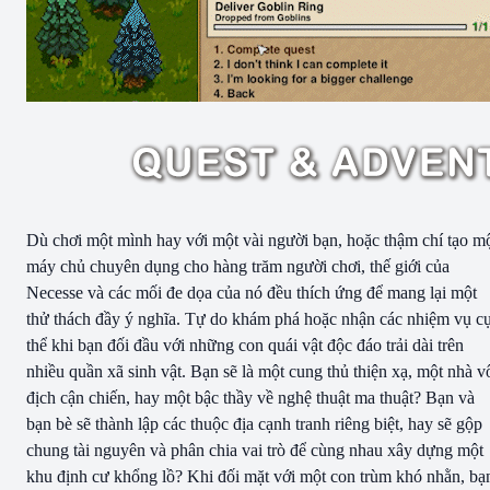
Dù chơi một mình hay với một vài người bạn, hoặc thậm chí tạo m
máy chủ chuyên dụng cho hàng trăm người chơi, thế giới của
Necesse và các mối đe dọa của nó đều thích ứng để mang lại một
thử thách đầy ý nghĩa. Tự do khám phá hoặc nhận các nhiệm vụ c
thể khi bạn đối đầu với những con quái vật độc đáo trải dài trên
nhiều quần xã sinh vật. Bạn sẽ là một cung thủ thiện xạ, một nhà v
địch cận chiến, hay một bậc thầy về nghệ thuật ma thuật? Bạn và
bạn bè sẽ thành lập các thuộc địa cạnh tranh riêng biệt, hay sẽ gộp
chung tài nguyên và phân chia vai trò để cùng nhau xây dựng một
khu định cư khổng lồ? Khi đối mặt với một con trùm khó nhằn, bạ