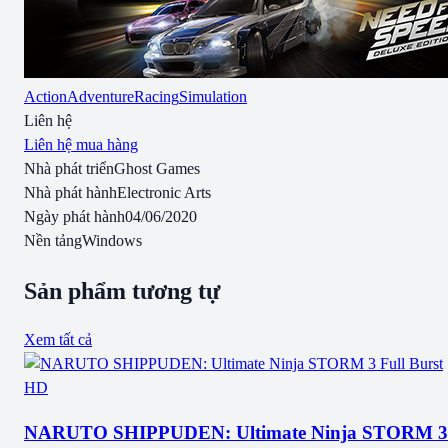
Action
Adventure
Racing
Simulation
Liên hệ
Liên hệ mua hàng
Nhà phát triển
Ghost Games
Nhà phát hành
Electronic Arts
Ngày phát hành
04/06/2020
Nền tảng
Windows
Sản phẩm tương tự
Xem tất cả
NARUTO SHIPPUDEN: Ultimate Ninja STORM 3