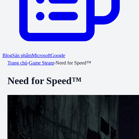
Blog
Sản phẩm
Microsoft
Google
Trang chủ
›
Game Steam
›
Need for Speed™
Need for Speed™