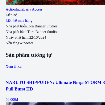
Action
Indie
Early Access
Liên hệ
Liên hệ mua hàng
Nhà phát triển
Torn Banner Studios
Nhà phát hành
Torn Banner Studios
Ngày phát hành
22/10/2024
Nền tảng
Windows
Sản phẩm tương tự
Xem tất cả
NARUTO SHIPPUDEN: Ultimate Ninja STORM 3
Full Burst HD
50.000₫