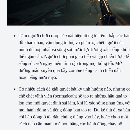
Tám người chơi co-op sẽ xuất hiện riêng lẻ trên khắp các bả
đồ khác nhau, vận dụng trí tuệ và phản xạ chết người của
mình để hợp nhất và sống sót trước lực lượng xác sống khô
thể ngăn cản. Người chơi phải giao tiếp và lập chiến lược để
sống sót, với nguy hiểm rình rập trong mọi bóng tối. Mở
đường máu xuyên qua bầy zombie bằng cách chiến đấu -
hoặc bằng mưu mẹo.
Có nhiều cách để giải quyết bất kỳ tình huống nào, nhưng c
chế chết vĩnh viễn (permadeath) sẽ tạo ra những hậu quả to
lớn cho mỗi quyết định sai lầm, khi lũ xác sống phản ứng vớ
mọi hành động và tiếng động bạn tạo ra. Dụ kẻ thù đi xa bằ
còi báo động ô tô, dẫn chúng thẳng vào bẫy, hoặc chọn một
cách tiếp cận mạnh mẽ hơn bằng các hành động cháy nổ.