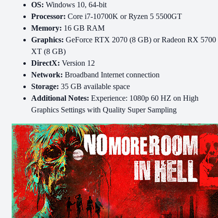
OS:
Windows 10, 64-bit
Processor:
Core i7-10700K or Ryzen 5 5500GT
Memory:
16 GB RAM
Graphics:
GeForce RTX 2070 (8 GB) or Radeon RX 5700
XT (8 GB)
DirectX:
Version 12
Network:
Broadband Internet connection
Storage:
35 GB available space
Additional Notes:
Experience: 1080p 60 HZ on High
Graphics Settings with Quality Super Sampling