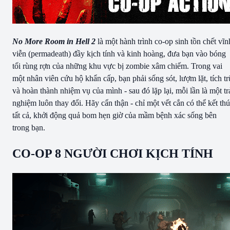
No More Room in Hell 2
là một hành trình co-op sinh tồn chết vĩn
viễn (permadeath) đầy kịch tính và kinh hoàng, đưa bạn vào bóng
tối rùng rợn của những khu vực bị zombie xâm chiếm. Trong vai
một nhân viên cứu hộ khẩn cấp, bạn phải sống sót, lượm lặt, tích tr
và hoàn thành nhiệm vụ của mình - sau đó lặp lại, mỗi lần là một tr
nghiệm luôn thay đổi. Hãy cẩn thận - chỉ một vết cắn có thể kết th
tất cả, khởi động quả bom hẹn giờ của mầm bệnh xác sống bên
trong bạn.
CO-OP 8 NGƯỜI CHƠI KỊCH TÍNH