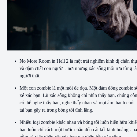
No More Room in Hell 2 là một trải nghiệm kinh dị chân th
và đậm chất con người - nơi những xác sống thối rữa từng là
người thật.
Một con zombie là một mối đe dọa. Một đám đông zombie s
xé xác bạn. Lũ xác sống không chỉ nhìn thấy bạn, chúng cò
có thể nghe thấy bạn, nghe thấy nhau và mọi âm thanh chói
tai bạn gây ra trong bóng tối tĩnh lặng.
Nhiều loại zombie khác nhau và bóng tối luôn hiện hữu khi
bạn luôn chỉ cách một bước chân đến cái kết kinh hoàng - b
gồm cả việc nhân vật của bạn gia nhập bầy xác sống.