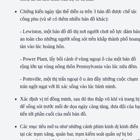
Chứng kiến ngày tận thế diễn ra trên 3 bản đồ được chế tác
công phu (và sẽ có thêm nhiều bản đồ khác):
- Lewiston, một bản đồ đô thị nơi người chơi nỗ lực đảm bả
an toàn cho những người sống sót trên khắp thành phố hoan
tàn vào lúc hoàng hôn.
- Power Plant, lấy bối cảnh ở vùng ngoại ô của một bản đồ
rộng lớn tại vùng nông thôn Pennsylvania vào lúc nửa đêm.
- Pottsville, một thị trấn ngoại ô u ám đầy những cuộc chạm
trán ngột ngạt với lũ xác sống vào lúc bình minh.
Xác định vị trí đồng minh, sau đó thu thập vũ khí và trang bị
để sống sót trước mối đe dọa ngày càng tăng, đưa đội của b
tiến tới phần cuối của mỗi bản đồ.
Các mục tiêu mở ra như những cảnh phim kinh dị kinh điển
tại các trạm xăng, quán bar, trạm kiểm soát quân sự bị bỏ