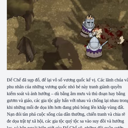
Đế Chế đã sụp đổ, để lại vô số vương quốc kế vị. Các lãnh chúa v
phu nhân của những vương quốc nhỏ bé này tranh giành quyền
kiểm soát và ảnh hưởng – dù bằng âm mưu và thủ đoạn hay bằng
gươm và giáo, các gia tộc gây hấn với nhau và chống lại nhau tron
khi những mối đe dọa lớn hơn đang phủ bóng lên khắp vùng đất.
Nạn đói tàn phá cuộc sống của dân thường, chiến tranh và chia rẽ
đe dọa trật tự xã hội, các gia tộc quý tộc sa vào suy đồi và hưởng
lạc, và bên ngoài biên giới của Đế Chế cũ, những đội quân cướp