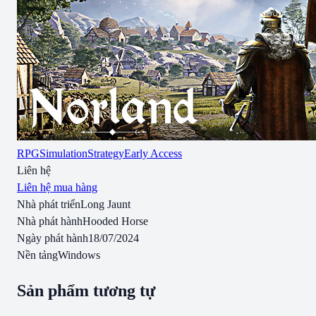
RPG
Simulation
Strategy
Early Access
Liên hệ
Liên hệ mua hàng
Nhà phát triển
Long Jaunt
Nhà phát hành
Hooded Horse
Ngày phát hành
18/07/2024
Nền tảng
Windows
Sản phẩm tương tự