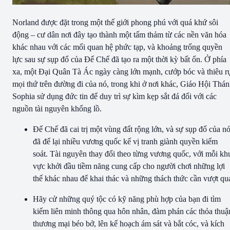
Norland được đặt trong một thế giới phong phú với quá khứ sôi
động – cư dân nơi đây tạo thành một tấm thảm từ các nền văn hóa
khác nhau với các mối quan hệ phức tạp, và khoảng trống quyền
lực sau sự sụp đổ của Đế Chế đã tạo ra một thời kỳ bất ổn. Ở phía
xa, một Đại Quân Tà Ác ngày càng lớn mạnh, cướp bóc và thiêu r
mọi thứ trên đường đi của nó, trong khi ở nơi khác, Giáo Hội Thá
Sophia sử dụng đức tin để duy trì sự kìm kẹp sắt đá đối với các
nguồn tài nguyên khổng lồ.
Đế Chế đã cai trị một vùng đất rộng lớn, và sự sụp đổ của n
đã để lại nhiều vương quốc kế vị tranh giành quyền kiểm
soát. Tài nguyên thay đổi theo từng vương quốc, với mỗi kh
vực khởi đầu tiềm năng cung cấp cho người chơi những lợi
thế khác nhau để khai thác và những thách thức cần vượt qu
Hãy cử những quý tộc có kỹ năng phù hợp của bạn đi tìm
kiếm liên minh thông qua hôn nhân, đàm phán các thỏa thuậ
thương mại béo bở, lên kế hoạch ám sát và bắt cóc, và kích