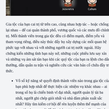
Gia tộc của bạn cai trị từ trên cao, cùng nhau hợp tác – hoặc chống
lại nhau – để cai quản thành phố, vương quốc và các mưu đồ chín
trị. Mỗi thành viên trong gia tộc đều có điểm mạnh, điểm yếu và
tham vọng riêng, điều này thúc đẩy họ xây dựng các mối quan hệ
phức tạp với nhau và với những người cai trị nước ngoài. Hãy
chứng kiến những tình bạn nảy nở, những cuộc phiêu lưu say xỉn
và những vụ ám sát tàn bạo khi các quý tộc của bạn ra lệnh cho dâ
thường, dẫn quân ra trận và nghiên cứu các văn bản cổ chứa đầy tr
thức.
Vô số kỹ năng sẽ quyết định thành viên nào trong gia tộc củ
bạn phù hợp nhất để thực hiện các nhiệm vụ khác nhau – ai
trong số họ là chiến binh vĩ đại nhất, người quản lý tài ba
nhất, người ghi chép giỏi nhất và nhà đàm phán xuất sắc
nhất? Hãy tìm kiếm cơ hội để rèn luyện thêm thế mạnh của