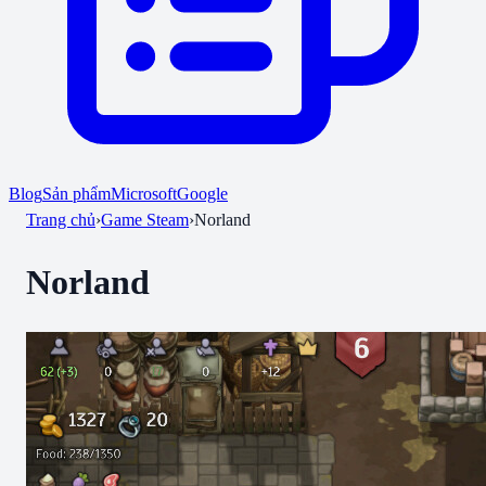
Blog
Sản phẩm
Microsoft
Google
Trang chủ
›
Game Steam
›
Norland
Norland