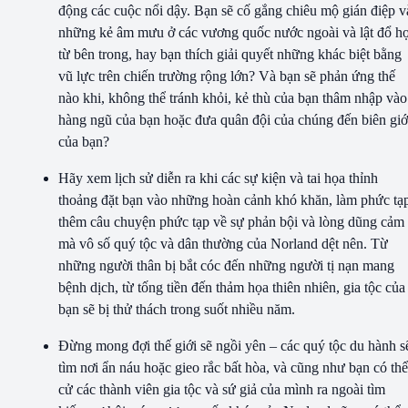
động các cuộc nổi dậy. Bạn sẽ cố gắng chiêu mộ gián điệp v
những kẻ âm mưu ở các vương quốc nước ngoài và lật đổ h
từ bên trong, hay bạn thích giải quyết những khác biệt bằng
vũ lực trên chiến trường rộng lớn? Và bạn sẽ phản ứng thế
nào khi, không thể tránh khỏi, kẻ thù của bạn thâm nhập vào
hàng ngũ của bạn hoặc đưa quân đội của chúng đến biên giớ
của bạn?
Hãy xem lịch sử diễn ra khi các sự kiện và tai họa thỉnh
thoảng đặt bạn vào những hoàn cảnh khó khăn, làm phức tạ
thêm câu chuyện phức tạp về sự phản bội và lòng dũng cảm
mà vô số quý tộc và dân thường của Norland dệt nên. Từ
những người thân bị bắt cóc đến những người tị nạn mang
bệnh dịch, từ tống tiền đến thảm họa thiên nhiên, gia tộc của
bạn sẽ bị thử thách trong suốt nhiều năm.
Đừng mong đợi thế giới sẽ ngồi yên – các quý tộc du hành s
tìm nơi ẩn náu hoặc gieo rắc bất hòa, và cũng như bạn có thể
cử các thành viên gia tộc và sứ giả của mình ra ngoài tìm