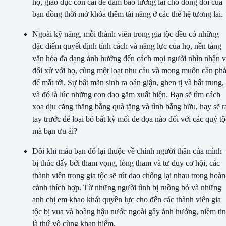
họ, giáo dục con cái để đảm bảo tương lai cho dòng dõi của
bạn đồng thời mở khóa thêm tài năng ở các thế hệ tương lai.
Ngoài kỹ năng, mỗi thành viên trong gia tộc đều có những
đặc điểm quyết định tính cách và năng lực của họ, nền tảng
văn hóa đa dạng ảnh hưởng đến cách mọi người nhìn nhận 
đối xử với họ, cùng một loạt nhu cầu và mong muốn cần phả
để mắt tới. Sự bất mãn sinh ra oán giận, ghen tị và bất trung,
và đó là lúc những con dao găm xuất hiện. Bạn sẽ tìm cách
xoa dịu căng thẳng bằng quà tặng và tình bằng hữu, hay sẽ r
tay trước để loại bỏ bất kỳ mối đe dọa nào đối với các quý tộ
mà bạn ưu ái?
Đôi khi máu bạn đổ lại thuộc về chính người thân của mình 
bị thúc đẩy bởi tham vọng, lòng tham và tư duy cơ hội, các
thành viên trong gia tộc sẽ rút dao chống lại nhau trong hoàn
cảnh thích hợp. Từ những người tình bị ruồng bỏ và những
anh chị em khao khát quyền lực cho đến các thành viên gia
tộc bị vua và hoàng hậu nước ngoài gây ảnh hưởng, niềm tin
là thứ vô cùng khan hiếm.