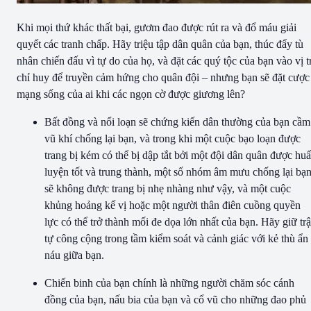
Khi mọi thứ khác thất bại, gươm đao được rút ra và đổ máu giải
quyết các tranh chấp. Hãy triệu tập dân quân của bạn, thúc đẩy tù
nhân chiến đấu vì tự do của họ, và đặt các quý tộc của bạn vào vị tr
chỉ huy để truyền cảm hứng cho quân đội – nhưng bạn sẽ đặt cược
mạng sống của ai khi các ngọn cờ được giương lên?
Bất đồng và nổi loạn sẽ chứng kiến dân thường của bạn cầm
vũ khí chống lại bạn, và trong khi một cuộc bạo loạn được
trang bị kém có thể bị dập tắt bởi một đội dân quân được hu
luyện tốt và trung thành, một số nhóm âm mưu chống lại bạ
sẽ không được trang bị nhẹ nhàng như vậy, và một cuộc
khủng hoảng kế vị hoặc một người thân điên cuồng quyền
lực có thể trở thành mối đe dọa lớn nhất của bạn. Hãy giữ trậ
tự công cộng trong tầm kiểm soát và cảnh giác với kẻ thù ẩn
náu giữa bạn.
Chiến binh của bạn chính là những người chăm sóc cánh
đồng của bạn, nấu bia của bạn và cổ vũ cho những đao phủ