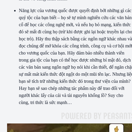
Năng lực của vương quốc được quyết định bởi những gì các
quý tộc của bạn biết – họ sẽ tự mình nghiên cứu các văn bản
cổ để học các công nghệ mới, và nếu họ bỏ mạng, kiến thức
đó sẽ mất đi cùng họ (trừ khi được ghi lại hoặc truyền lại ch
học trò). Hãy thu thập sách bằng các ngôn ngữ khác nhau và
đọc chúng để mở khóa các công trình, công cụ và cơ hội mớ
cho vương quốc của bạn. Hãy đảm bảo nhiều thành viên
trong gia tộc của bạn có thể học được những bí mật đó, dịch
các văn bản sang ngôn ngữ họ nói khi cần thiết, để ngăn chặ
sự mất mát kiến thức đột ngột do một mũi tên lạc. Nhưng liệ
bạn sẽ tích trữ những kiến thức đó trong thư viện của mình?
Hay bạn sẽ sao chép những tác phẩm này để trao đổi với
người khác lấy của cải và tài nguyên khổng lồ? Suy cho
cùng, tri thức là sức mạnh…