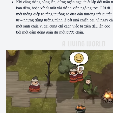
Khi căng thẳng bùng lên, đừng ngần ngại thiết lập đội tuần t
ban đêm, hoặc xử tử một vài thành viên ngỗ ngược. Gửi đi
một thông điệp rõ ràng thường sẽ đưa dân thường trở lại trật
tự – nhưng đừng tưởng mình là bất khả chiến bại, vì ngay cả
một lãnh chúa vĩ đại cũng chỉ cách việc bị xiên đầu lên cọc
bởi một đám đông giận dữ một bước chân.