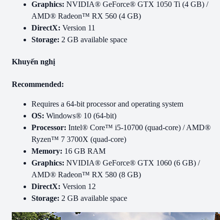
Graphics:
NVIDIA® GeForce® GTX 1050 Ti (4 GB) /
AMD® Radeon™ RX 560 (4 GB)
DirectX:
Version 11
Storage:
2 GB available space
Khuyến nghị
Recommended:
Requires a 64-bit processor and operating system
OS:
Windows® 10 (64-bit)
Processor:
Intel® Core™ i5-10700 (quad-core) / AMD®
Ryzen™ 7 3700X (quad-core)
Memory:
16 GB RAM
Graphics:
NVIDIA® GeForce® GTX 1060 (6 GB) /
AMD® Radeon™ RX 580 (8 GB)
DirectX:
Version 12
Storage:
2 GB available space