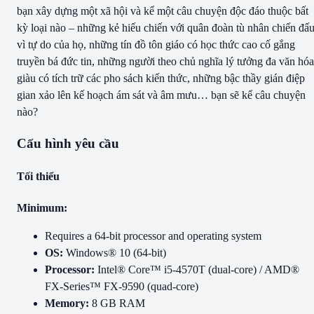
bạn xây dựng một xã hội và kể một câu chuyện độc đáo thuộc bất
kỳ loại nào – những kẻ hiếu chiến với quân đoàn tù nhân chiến đấ
vì tự do của họ, những tín đồ tôn giáo có học thức cao cố gắng
truyền bá đức tin, những người theo chủ nghĩa lý tưởng đa văn hóa
giàu có tích trữ các pho sách kiến thức, những bậc thầy gián điệp
gian xảo lên kế hoạch ám sát và âm mưu… bạn sẽ kể câu chuyện
nào?
Cấu hình yêu cầu
Tối thiểu
Minimum:
Requires a 64-bit processor and operating system
OS:
Windows® 10 (64-bit)
Processor:
Intel® Core™ i5-4570T (dual-core) / AMD®
FX-Series™ FX-9590 (quad-core)
Memory:
8 GB RAM