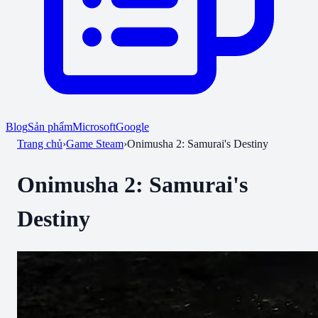
Blog
Sản phẩm
Microsoft
Google
Trang chủ
›
Game Steam
›
Onimusha 2: Samurai's Destiny
Onimusha 2: Samurai's
Destiny