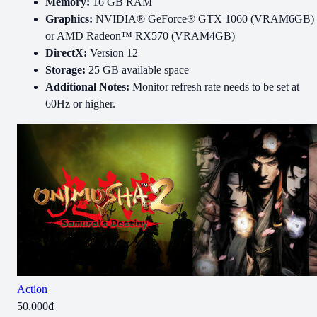
Memory:
16 GB RAM
Graphics:
NVIDIA® GeForce® GTX 1060 (VRAM6GB)
or AMD Radeon™ RX570 (VRAM4GB)
DirectX:
Version 12
Storage:
25 GB available space
Additional Notes:
Monitor refresh rate needs to be set at
60Hz or higher.
Action
50.000₫