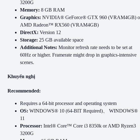
3200G
Memory:
8 GB RAM
Graphics:
NVIDIA® GeForce® GTX 960 (VRAM4GB) o
AMD Radeon™ RX560 (VRAM4GB)
DirectX:
Version 12
Storage:
25 GB available space
Additional Notes:
Monitor refresh rate needs to be set at
60Hz or higher. Framerate might drop in graphics-intensive
scenes.
Khuyến nghị
Recommended:
Requires a 64-bit processor and operating system
OS:
WINDOWS® 10 (64-BIT Required)、 WINDOWS®
11
Processor:
Intel® Core™ Core i3 8350k or AMD Ryzen3
3200G