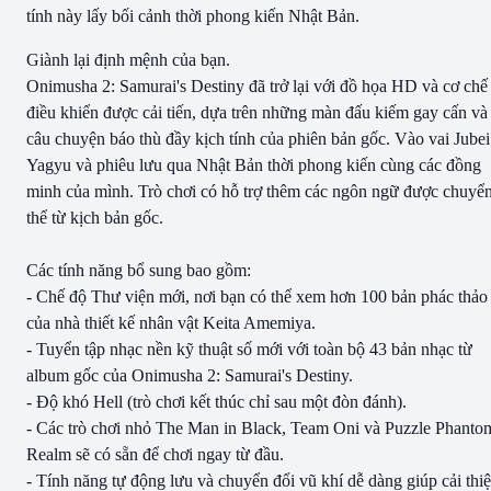
tính này lấy bối cảnh thời phong kiến Nhật Bản.
Giành lại định mệnh của bạn.
Onimusha 2: Samurai's Destiny đã trở lại với đồ họa HD và cơ chế
điều khiển được cải tiến, dựa trên những màn đấu kiếm gay cấn và
câu chuyện báo thù đầy kịch tính của phiên bản gốc. Vào vai Jubei
Yagyu và phiêu lưu qua Nhật Bản thời phong kiến cùng các đồng
minh của mình. Trò chơi có hỗ trợ thêm các ngôn ngữ được chuyể
thể từ kịch bản gốc.
Các tính năng bổ sung bao gồm:
- Chế độ Thư viện mới, nơi bạn có thể xem hơn 100 bản phác thảo
của nhà thiết kế nhân vật Keita Amemiya.
- Tuyển tập nhạc nền kỹ thuật số mới với toàn bộ 43 bản nhạc từ
album gốc của Onimusha 2: Samurai's Destiny.
- Độ khó Hell (trò chơi kết thúc chỉ sau một đòn đánh).
- Các trò chơi nhỏ The Man in Black, Team Oni và Puzzle Phanto
Realm sẽ có sẵn để chơi ngay từ đầu.
- Tính năng tự động lưu và chuyển đổi vũ khí dễ dàng giúp cải thi