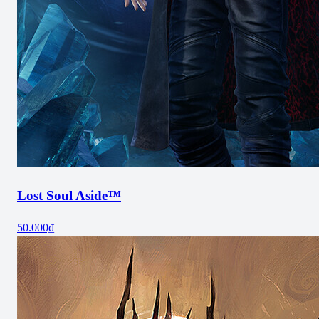
Lost Soul Aside™
50.000₫