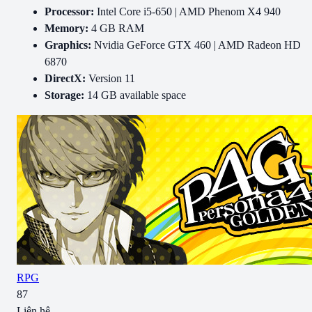
Processor:
Intel Core i5-650 | AMD Phenom X4 940
Memory:
4 GB RAM
Graphics:
Nvidia GeForce GTX 460 | AMD Radeon HD
6870
DirectX:
Version 11
Storage:
14 GB available space
RPG
87
Liên hệ