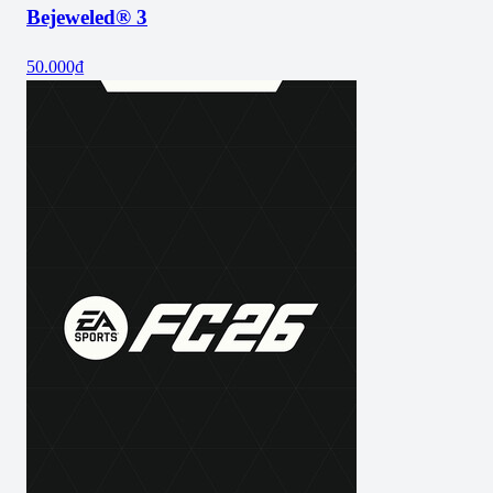
Bejeweled® 3
50.000₫