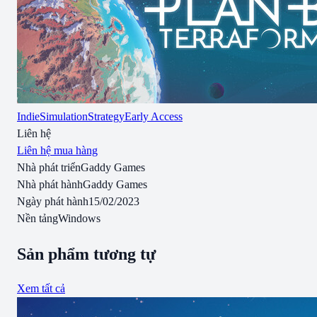
Indie
Simulation
Strategy
Early Access
Liên hệ
Liên hệ mua hàng
Nhà phát triển
Gaddy Games
Nhà phát hành
Gaddy Games
Ngày phát hành
15/02/2023
Nền tảng
Windows
Sản phẩm tương tự
Xem tất cả