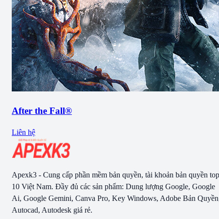
After the Fall®
Liên hệ
Apexk3 - Cung cấp phần mềm bản quyền, tài khoản bản quyền to
10 Việt Nam. Đầy đủ các sản phẩm: Dung lượng Google, Google
Ai, Google Gemini, Canva Pro, Key Windows, Adobe Bản Quyền
Autocad, Autodesk giá rẻ.