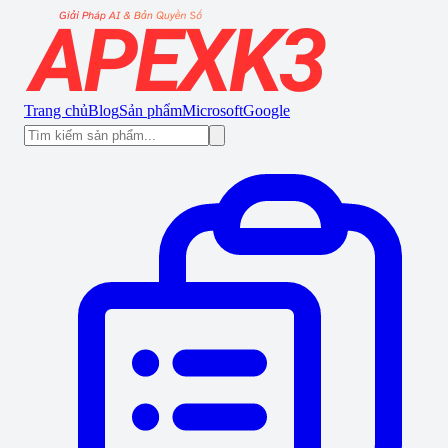
Trang chủ
Blog
Sản phẩm
Microsoft
Google