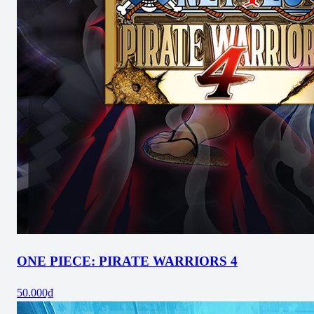
ONE PIECE: PIRATE WARRIORS 4
50.000₫