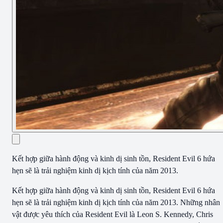
Kết hợp giữa hành động và kinh dị sinh tồn, Resident Evil 6 hứa
hẹn sẽ là trải nghiệm kinh dị kịch tính của năm 2013.
Kết hợp giữa hành động và kinh dị sinh tồn, Resident Evil 6 hứa
hẹn sẽ là trải nghiệm kinh dị kịch tính của năm 2013. Những nhân
vật được yêu thích của Resident Evil là Leon S. Kennedy, Chris