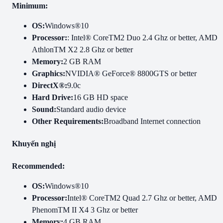
Minimum:
OS:
Windows®10
Processor:
: Intel® CoreTM2 Duo 2.4 Ghz or better, AMD
AthlonTM X2 2.8 Ghz or better
Memory:
2 GB RAM
Graphics:
NVIDIA® GeForce® 8800GTS or better
DirectX®:
9.0c
Hard Drive:
16 GB HD space
Sound:
Standard audio device
Other Requirements:
Broadband Internet connection
Khuyến nghị
Recommended:
OS:
Windows®10
Processor:
Intel® CoreTM2 Quad 2.7 Ghz or better, AMD
PhenomTM II X4 3 Ghz or better
Memory:
4 GB RAM