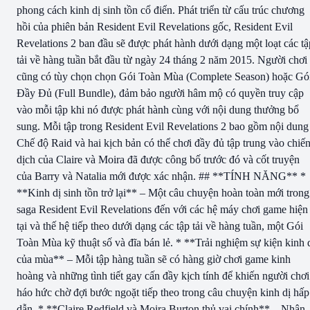
phong cách kinh dị sinh tồn cổ điển. Phát triển từ cấu trúc chương
hồi của phiên bản Resident Evil Revelations gốc, Resident Evil
Revelations 2 ban đầu sẽ được phát hành dưới dạng một loạt các tậ
tải về hàng tuần bắt đầu từ ngày 24 tháng 2 năm 2015. Người chơi
cũng có tùy chọn chọn Gói Toàn Mùa (Complete Season) hoặc Gó
Đầy Đủ (Full Bundle), đảm bảo người hâm mộ có quyền truy cập
vào mỗi tập khi nó được phát hành cùng với nội dung thưởng bổ
sung. Mỗi tập trong Resident Evil Revelations 2 bao gồm nội dung
Chế độ Raid và hai kịch bản có thể chơi đầy đủ tập trung vào chiế
dịch của Claire và Moira đã được công bố trước đó và cốt truyện
của Barry và Natalia mới được xác nhận. ## **TÍNH NĂNG** *
**Kinh dị sinh tồn trở lại** – Một câu chuyện hoàn toàn mới trong
saga Resident Evil Revelations đến với các hệ máy chơi game hiện
tại và thế hệ tiếp theo dưới dạng các tập tải về hàng tuần, một Gói
Toàn Mùa kỹ thuật số và đĩa bán lẻ. * **Trải nghiệm sự kiện kinh 
của mùa** – Mỗi tập hàng tuần sẽ có hàng giờ chơi game kinh
hoàng và những tình tiết gay cấn đầy kịch tính để khiến người chơi
háo hức chờ đợi bước ngoặt tiếp theo trong câu chuyện kinh dị hấp
dẫn. * **Claire Redfield và Moira Burton thủ vai chính** – Nhân