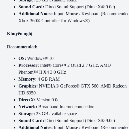
Sound Card:
DirectSound Support (DirectX® 9.0c)
Additional Notes:
Input: Mouse / Keyboard (Recommended
Xbox 360® Controller for Windows®)
Khuyến nghị
Recommended:
OS:
Windows® 10
Processor:
Intel® Core™ 2 Quad 2.7 GHz, AMD
Phenom™ II X4 3.0 GHz
Memory:
4 GB RAM
Graphics:
NVIDIA® GeForce® GTX 560, AMD Radeon
HD 6950
DirectX:
Version 9.0c
Network:
Broadband Internet connection
Storage:
23 GB available space
Sound Card:
DirectSound Support (DirectX® 9.0c)
Additional Notes:
Input: Mouse / Keyboard (Recommended