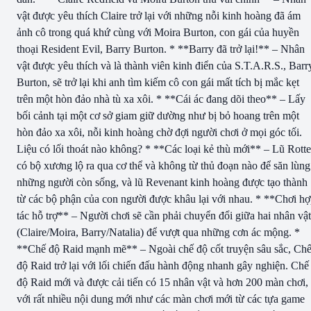
vật được yêu thích Claire trở lại với những nỗi kinh hoàng đã ám
ảnh cô trong quá khứ cùng với Moira Burton, con gái của huyền
thoại Resident Evil, Barry Burton. * **Barry đã trở lại!** – Nhân
vật được yêu thích và là thành viên kinh điển của S.T.A.R.S., Barr
Burton, sẽ trở lại khi anh tìm kiếm cô con gái mất tích bị mắc kẹt
trên một hòn đảo nhà tù xa xôi. * **Cái ác đang dõi theo** – Lấy
bối cảnh tại một cơ sở giam giữ dường như bị bỏ hoang trên một
hòn đảo xa xôi, nỗi kinh hoàng chờ đợi người chơi ở mọi góc tối.
Liệu có lối thoát nào không? * **Các loại kẻ thù mới** – Lũ Rott
có bộ xương lộ ra qua cơ thể và không từ thủ đoạn nào để săn lùng
những người còn sống, và lũ Revenant kinh hoàng được tạo thành
từ các bộ phận của con người được khâu lại với nhau. * **Chơi h
tác hỗ trợ** – Người chơi sẽ cần phải chuyển đổi giữa hai nhân vật
(Claire/Moira, Barry/Natalia) để vượt qua những cơn ác mộng. *
**Chế độ Raid mạnh mẽ** – Ngoài chế độ cốt truyện sâu sắc, Ch
độ Raid trở lại với lối chiến đấu hành động nhanh gây nghiện. Chế
độ Raid mới và được cải tiến có 15 nhân vật và hơn 200 màn chơi,
với rất nhiều nội dung mới như các màn chơi mới từ các tựa game