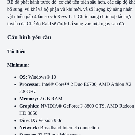
RE đã phát hành trước đó, cơ chế tiến triển sâu hơn, các cấp độ kh
bổ sung, vũ khí và bộ phận vũ khí mới, và số lượng kỹ năng nhân
vật nhiều gấp 4 lần so với Revs 1. 1. Chức năng chơi hợp tác trực
tuyến của Chế độ Raid sẽ được bổ sung vào một ngày sau đó.
Cấu hình yêu cầu
Tối thiểu
Minimum:
OS:
Windows® 10
Processor:
Intel® Core™ 2 Duo E6700, AMD Athlon X2
2.8 GHz
Memory:
2 GB RAM
Graphics:
NVIDIA® GeForce® 8800 GTS, AMD Radeon
HD 3850
DirectX:
Version 9.0c
Network:
Broadband Internet connection
Storage:
23 GB available space