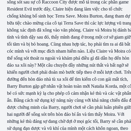
sống sót sau sự cố Raccoon City được mô tả trong các phần game
Resident Evil trước đây, Claire hiện đang làm việc cho tổ chức
chống khủng bố sinh học Terra Save. Moira Burton, đang tham dự
bữa tiệc chào mừng của cô tại Terra Save thì các lực lượng vũ tran
không xác định đã xông vào văn phòng. Claire và Moira bị đánh b
tỉnh và tỉnh dậy sau đó, thấy mình đang ở trong một cơ sở giam giữ
tối tăm và bị bỏ hoang. Cùng nhau hợp tác, họ phải tìm ra ai đã bắt
cóc mình và với mục đích nham hiểm nào. Liệu Claire và Moira có
thể sống sót thoát ra ngoài và khám phá điều gì đã dẫn họ đến hòn
đảo xa xôi này? Một câu chuyện đầy những nút thắt và bất ngờ sẽ
khiến người chơi phải đoán mò bước tiếp theo ở mỗi lượt chơi. Trê
đường đến hòn đảo nhà tù xa xôi để tìm kiếm cô con gái mất tích,
Barry Burton gặp gỡ nhân vật hoàn toàn mới Natalia Korda, một c
bé có sức mạnh kỳ lạ cho phép cô cảm nhận kẻ thù và các vật phẩ
ẩn. Bằng cách sử dụng kỹ năng này cùng với khả năng chiến đấu 
được chứng minh của Barry, người chơi sẽ cần phải luân phiên giữ
hai người để sống sót trên hòn đảo bí ẩn và tìm thấy Moira. Với
những kẻ thù đáng sợ đang chờ đợi ở mọi góc tối, Barry sẽ cần phả
sử dụng đạn dược và vũ khí của mình một cách khôn ngoan, theo