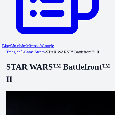
Blog
Sản phẩm
Microsoft
Google
Trang chủ
›
Game Steam
›
STAR WARS™ Battlefront™ II
STAR WARS™ Battlefront™
II