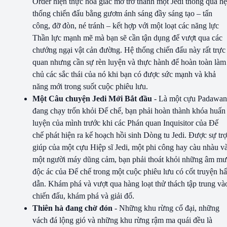
Order hiện thực hóa giấc mơ trở thành một Jedi thông qua hệ
thống chiến đấu bằng gươm ánh sáng đầy sáng tạo – tấn
công, đỡ đòn, né tránh – kết hợp với một loạt các năng lực
Thần lực mạnh mẽ mà bạn sẽ cần tận dụng để vượt qua các
chướng ngại vật cản đường. Hệ thống chiến đấu này rất trực
quan nhưng cần sự rèn luyện và thực hành để hoàn toàn làm
chủ các sắc thái của nó khi bạn có được sức mạnh và khả
năng mới trong suốt cuộc phiêu lưu.
Một Câu chuyện Jedi Mới Bắt đầu
- Là một cựu Padawan
đang chạy trốn khỏi Đế chế, bạn phải hoàn thành khóa huấn
luyện của mình trước khi các Phán quan Inquisitor của Đế
chế phát hiện ra kế hoạch hồi sinh Dòng tu Jedi. Được sự trợ
giúp của một cựu Hiệp sĩ Jedi, một phi công hay càu nhàu v
một người máy dũng cảm, bạn phải thoát khỏi những âm m
độc ác của Đế chế trong một cuộc phiêu lưu có cốt truyện h
dẫn. Khám phá và vượt qua hàng loạt thử thách tập trung và
chiến đấu, khám phá và giải đố.
Thiên hà đang chờ đón
- Những khu rừng cổ đại, những
vách đá lộng gió và những khu rừng rậm ma quái đều là