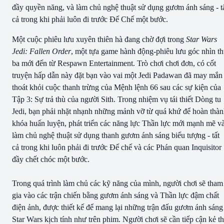
đầy quyền năng, và làm chủ nghệ thuật sử dụng gươm ánh sáng - t
cả trong khi phải luôn đi trước Đế Chế một bước.
Một cuộc phiêu lưu xuyên thiên hà đang chờ đợi trong
Star Wars
Jedi: Fallen Order
, một tựa game hành động-phiêu lưu góc nhìn t
ba mới đến từ Respawn Entertainment. Trò chơi chơi đơn, có cốt
truyện hấp dẫn này đặt bạn vào vai một Jedi Padawan đã may mắn
thoát khỏi cuộc thanh trừng của Mệnh lệnh 66 sau các sự kiện của
Tập 3: Sự trả thù của người Sith. Trong nhiệm vụ tái thiết Dòng tu
Jedi, bạn phải nhặt nhạnh những mảnh vỡ từ quá khứ để hoàn thà
khóa huấn luyện, phát triển các năng lực Thần lực mới mạnh mẽ v
làm chủ nghệ thuật sử dụng thanh gươm ánh sáng biểu tượng - tất
cả trong khi luôn phải đi trước Đế chế và các Phán quan Inquisitor
đầy chết chóc một bước.
Trong quá trình làm chủ các kỹ năng của mình, người chơi sẽ tham
gia vào các trận chiến bằng gươm ánh sáng và Thần lực đậm chất
điện ảnh, được thiết kế để mang lại những trận đấu gươm ánh sáng
Star Wars kịch tính như trên phim. Người chơi sẽ cần tiếp cận kẻ t