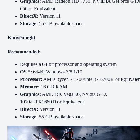
Graphics:
AMD Radeon HD 7750, NVIDIA GeForce GT
650 or Equivalent
DirectX:
Version 11
Storage:
55 GB available space
Khuyến nghị
Recommended:
Requires a 64-bit processor and operating system
OS *:
64-bit Windows 7/8.1/10
Processor:
AMD Ryzen 7 1700/Intel i7-6700K or Equivalen
Memory:
16 GB RAM
Graphics:
AMD RX Vega 56, Nvidia GTX
1070/GTX1660Ti or Equivalent
DirectX:
Version 11
Storage:
55 GB available space