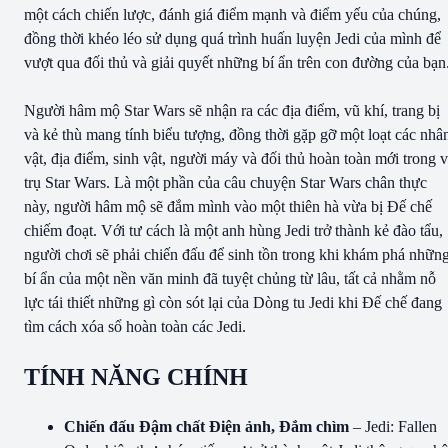
một cách chiến lược, đánh giá điểm mạnh và điểm yếu của chúng,
đồng thời khéo léo sử dụng quá trình huấn luyện Jedi của mình để
vượt qua đối thủ và giải quyết những bí ẩn trên con đường của bạn
Người hâm mộ Star Wars sẽ nhận ra các địa điểm, vũ khí, trang bị
và kẻ thù mang tính biểu tượng, đồng thời gặp gỡ một loạt các nhâ
vật, địa điểm, sinh vật, người máy và đối thủ hoàn toàn mới trong 
trụ Star Wars. Là một phần của câu chuyện Star Wars chân thực
này, người hâm mộ sẽ đắm mình vào một thiên hà vừa bị Đế chế
chiếm đoạt. Với tư cách là một anh hùng Jedi trở thành kẻ đào tẩu,
người chơi sẽ phải chiến đấu để sinh tồn trong khi khám phá nhữn
bí ẩn của một nền văn minh đã tuyệt chủng từ lâu, tất cả nhằm nỗ
lực tái thiết những gì còn sót lại của Dòng tu Jedi khi Đế chế đang
tìm cách xóa sổ hoàn toàn các Jedi.
TÍNH NĂNG CHÍNH
Chiến đấu Đậm chất Điện ảnh, Đắm chìm
– Jedi: Fallen