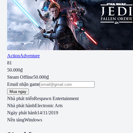
Action
Adventure
81
50.000₫
Steam Offline
50.000₫
Email nhận game
Mua ngay
Nhà phát triển
Respawn Entertainment
Nhà phát hành
Electronic Arts
Ngày phát hành
14/11/2019
Nền tảng
Windows