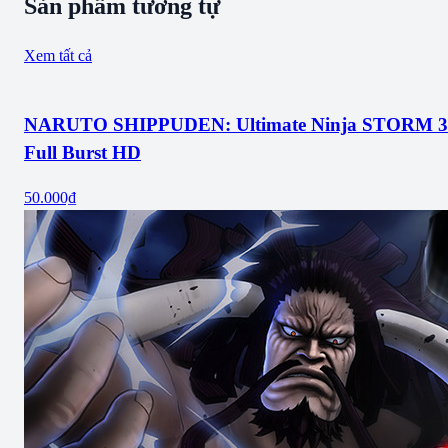
Sản phẩm tương tự
Xem tất cả
NARUTO SHIPPUDEN: Ultimate Ninja STORM 3
Full Burst HD
50.000₫