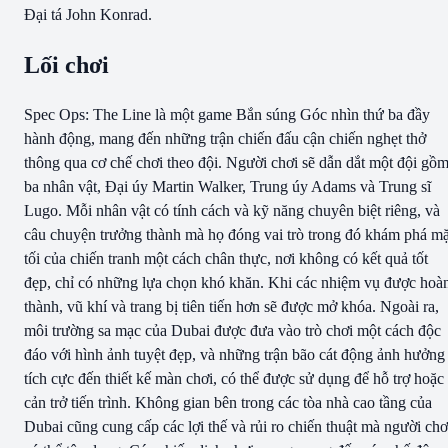
Đại tá John Konrad.
Lối chơi
Spec Ops: The Line là một game Bắn súng Góc nhìn thứ ba đầy
hành động, mang đến những trận chiến đấu cận chiến nghẹt thở
thông qua cơ chế chơi theo đội. Người chơi sẽ dẫn dắt một đội gồ
ba nhân vật, Đại úy Martin Walker, Trung úy Adams và Trung sĩ
Lugo. Mỗi nhân vật có tính cách và kỹ năng chuyên biệt riêng, và
câu chuyện trưởng thành mà họ đóng vai trò trong đó khám phá mặ
tối của chiến tranh một cách chân thực, nơi không có kết quả tốt
đẹp, chỉ có những lựa chọn khó khăn. Khi các nhiệm vụ được hoà
thành, vũ khí và trang bị tiên tiến hơn sẽ được mở khóa. Ngoài ra,
môi trường sa mạc của Dubai được đưa vào trò chơi một cách độc
đáo với hình ảnh tuyệt đẹp, và những trận bão cát động ảnh hưởng
tích cực đến thiết kế màn chơi, có thể được sử dụng để hỗ trợ hoặc
cản trở tiến trình. Không gian bên trong các tòa nhà cao tầng của
Dubai cũng cung cấp các lợi thế và rủi ro chiến thuật mà người chơ