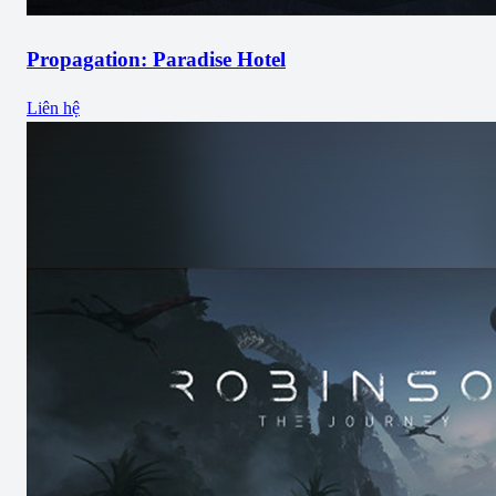
Propagation: Paradise Hotel
Liên hệ