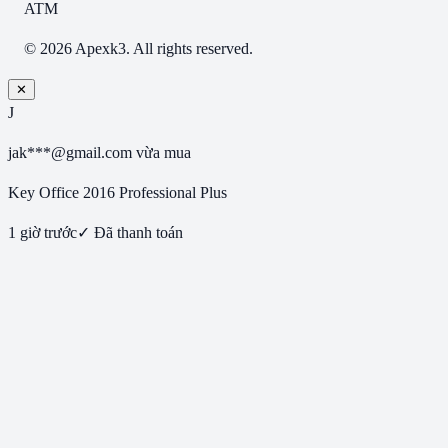
ATM
© 2026 Apexk3. All rights reserved.
✕
J
jak***@gmail.com
vừa mua
Key Office 2016 Professional Plus
1 giờ trước
✓ Đã thanh toán