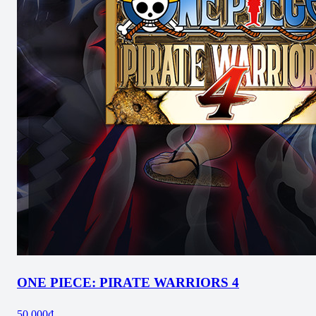
ONE PIECE: PIRATE WARRIORS 4
50.000₫