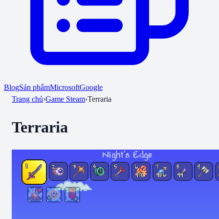
Blog
Sản phẩm
Microsoft
Google
Trang chủ
›
Game Steam
›
Terraria
Terraria