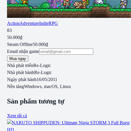
Action
Adventure
Indie
RPG
83
50.000₫
Steam Offline
50.000₫
Email nhận game
Mua ngay
Nhà phát triển
Re-Logic
Nhà phát hành
Re-Logic
Ngày phát hành
16/05/2011
Nền tảng
Windows, macOS, Linux
Sản phẩm tương tự
Xem tất cả