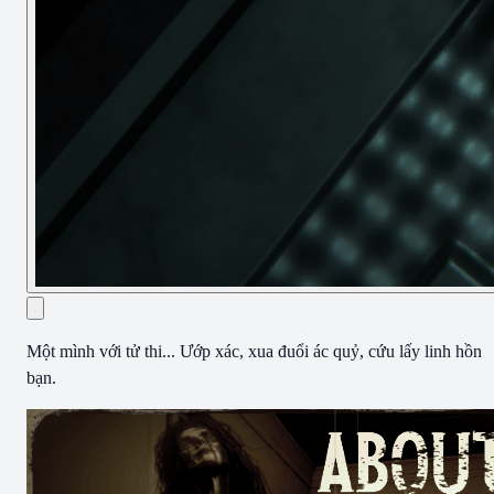
Một mình với tử thi... Ướp xác, xua đuổi ác quỷ, cứu lấy linh hồn
bạn.