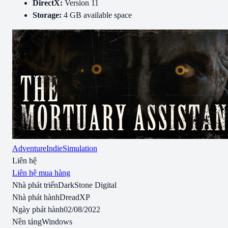
DirectX:
Version 11
Storage:
4 GB available space
Adventure
Indie
Simulation
Liên hệ
Liên hệ mua hàng
Nhà phát triển
DarkStone Digital
Nhà phát hành
DreadXP
Ngày phát hành
02/08/2022
Nền tảng
Windows