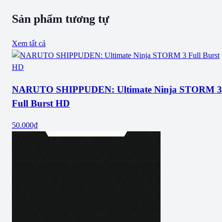
Sản phẩm tương tự
Xem tất cả
NARUTO SHIPPUDEN: Ultimate Ninja STORM 3
Full Burst HD
50.000₫