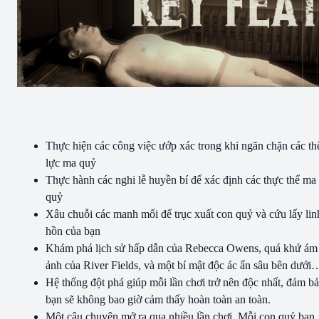
Thực hiện các công việc ướp xác trong khi ngăn chặn các th
lực ma quỷ
Thực hành các nghi lễ huyền bí để xác định các thực thể ma
quỷ
Xâu chuỗi các manh mối để trục xuất con quỷ và cứu lấy lin
hồn của bạn
Khám phá lịch sử hấp dẫn của Rebecca Owens, quá khứ ám
ảnh của River Fields, và một bí mật độc ác ẩn sâu bên dưới
Hệ thống đột phá giúp mỗi lần chơi trở nên độc nhất, đảm b
bạn sẽ không bao giờ cảm thấy hoàn toàn an toàn.
Một câu chuyện mở ra qua nhiều lần chơi. Mỗi con quỷ bạn