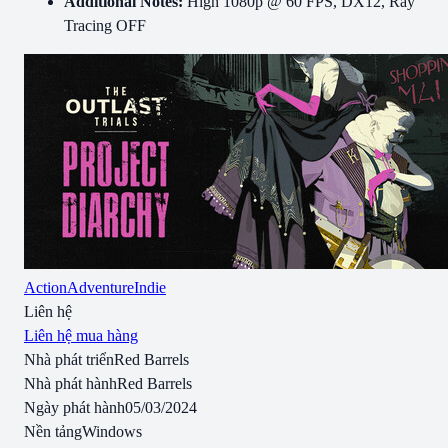
Additional Notes:
High 1080p @ 60 FPS, DX12, Ray
Tracing OFF
Action
Adventure
Indie
Liên hệ
Liên hệ mua hàng
Nhà phát triển
Red Barrels
Nhà phát hành
Red Barrels
Ngày phát hành
05/03/2024
Nền tảng
Windows