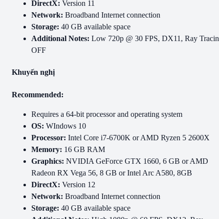
DirectX:
Version 11
Network:
Broadband Internet connection
Storage:
40 GB available space
Additional Notes:
Low 720p @ 30 FPS, DX11, Ray Traci
OFF
Khuyến nghị
Recommended:
Requires a 64-bit processor and operating system
OS:
WIndows 10
Processor:
Intel Core i7-6700K or AMD Ryzen 5 2600X
Memory:
16 GB RAM
Graphics:
NVIDIA GeForce GTX 1660, 6 GB or AMD
Radeon RX Vega 56, 8 GB or Intel Arc A580, 8GB
DirectX:
Version 12
Network:
Broadband Internet connection
Storage:
40 GB available space