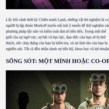
Lấy bối cảnh thời kỳ Chiến tranh Lạnh, những vật thí nghiệm là c
người bị tập đoàn Murkoff tuyển mộ trái ý muốn để thử nghiệm cá
phương pháp tẩy não và kiểm soát tâm trí tiên tiến. Trong một thế
giới của sự ngờ vực, sợ hãi và bạo lực, đạo đức của bạn sẽ bị thử
thách, sức chịu đựng của bạn bị kiểm tra, và sự tỉnh táo của bạn bị
nghiền nát. Tất cả đều nhân danh sự tiến bộ, khoa học và lợi nhuận
SỐNG SÓT: MỘT MÌNH HOẶC CO-O