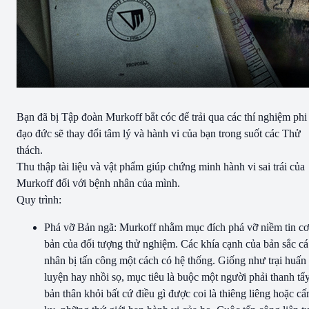
Bạn đã bị Tập đoàn Murkoff bắt cóc để trải qua các thí nghiệm phi
đạo đức sẽ thay đổi tâm lý và hành vi của bạn trong suốt các Thử
thách.
Thu thập tài liệu và vật phẩm giúp chứng minh hành vi sai trái của
Murkoff đối với bệnh nhân của mình.
Quy trình:
Phá vỡ Bản ngã: Murkoff nhằm mục đích phá vỡ niềm tin cơ
bản của đối tượng thử nghiệm. Các khía cạnh của bản sắc cá
nhân bị tấn công một cách có hệ thống. Giống như trại huấn
luyện hay nhồi sọ, mục tiêu là buộc một người phải thanh tẩ
bản thân khỏi bất cứ điều gì được coi là thiêng liêng hoặc c