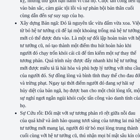
kỵ, những thứ giới hạn hành vi của họ. Cuộc tấn công liên t
vào bản sắc, cảm giác tội lỗi và sự phản bội bản thân cuối
cùng dẫn đến sự suy sụp của họ.
Xây dựng Bản ngã: Đó là nguyên tắc vừa đấm vừa xoa. Việ
từ bỏ hệ tư tưởng cũ để lại một khoảng trống mà hệ tư tưởng
mới có thể được đưa vào. Là một sự đối lập hoàn toàn với h
tư tưởng cũ, nó tạo thành một điểm thu hút hoàn hảo khi
người đó chạy trốn khỏi cái cũ để tìm kiếm một sự thay thế
tương phản. Quá trình này được đẩy nhanh khi hệ tư tưởng
mới được miêu tả là hài hòa và phù hợp lý tưởng với nhu cầ
của người đó. Sự đồng lòng và bình tĩnh thay thế cho đau đ
và trừng phạt. Ngay tại thời điểm người đó đang sợ hãi sự
hủy diệt của bản ngã, họ được ban cho một chút lòng tốt, mộ
sự nghỉ ngơi ngắn ngủi khỏi cuộc tấn công vào danh tính củ
họ.
Sự Cứu rỗi: Đối mặt với sự tương phản rõ rệt giữa nỗi đau
của quá khứ và ánh hào quang tươi sáng của tương lai mà hệ
tư tưởng mới mang lại, người đó từ bỏ mọi lòng trung thành
cuối cùng với hệ tư tưởng cũ, thú nhận mọi bí mật sâu kín c