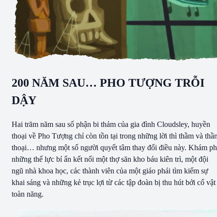
200 NĂM SAU… PHO TƯỢNG TRỖI
DẬY
Hai trăm năm sau số phận bi thảm của gia đình Cloudsley, huyền
thoại về Pho Tượng chỉ còn tồn tại trong những lời thì thầm và thầ
thoại… nhưng một số người quyết tâm thay đổi điều này. Khám p
những thế lực bí ẩn kết nối một thợ săn kho báu kiên trì, một đội
ngũ nhà khoa học, các thành viên của một giáo phái tìm kiếm sự
khai sáng và những kẻ trục lợi từ các tập đoàn bị thu hút bởi cổ vật
toàn năng.