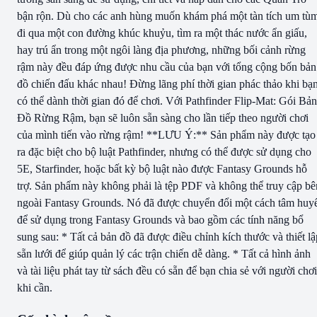
bận rộn. Dù cho các anh hùng muốn khám phá một tàn tích um tù
đi qua một con đường khúc khuỷu, tìm ra một thác nước ẩn giấu,
hay trú ẩn trong một ngôi làng địa phương, những bối cảnh rừng
rậm này đều đáp ứng được nhu cầu của bạn với tổng cộng bốn bản
đồ chiến đấu khác nhau! Đừng lãng phí thời gian phác thảo khi bạ
có thể dành thời gian đó để chơi. Với Pathfinder Flip-Mat: Gói Bản
Đồ Rừng Rậm, bạn sẽ luôn sẵn sàng cho lần tiếp theo người chơi
của mình tiến vào rừng rậm! **LƯU Ý:** Sản phẩm này được tạo
ra đặc biệt cho bộ luật Pathfinder, nhưng có thể được sử dụng cho
5E, Starfinder, hoặc bất kỳ bộ luật nào được Fantasy Grounds hỗ
trợ. Sản phẩm này không phải là tệp PDF và không thể truy cập bê
ngoài Fantasy Grounds. Nó đã được chuyển đổi một cách tâm huy
để sử dụng trong Fantasy Grounds và bao gồm các tính năng bổ
sung sau: * Tất cả bản đồ đã được điều chỉnh kích thước và thiết lậ
sẵn lưới để giúp quản lý các trận chiến dễ dàng. * Tất cả hình ảnh
và tài liệu phát tay từ sách đều có sẵn để bạn chia sẻ với người chơi
khi cần.