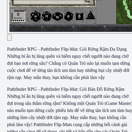
Pathfinder RPG - Pathfinder Flip-Mat: Gói Rừng Rậm Đa Dạng
Những bí ẩn bị lãng quên và hiểm nguy chết người nào đang chờ
đợi bạn nơi rừng sâu? Chẳng có Quản Trò nào lại muốn tạm dừng
cuộc chơi để vẽ từng tàn tích um tùm hay những bụi cây nhiệt đới
rậm rạp. May mắn thay, bạn không cần phải làm vậy
Pathfinder RPG - Pathfinder Flip-Mat: Gói Bản Đồ Rừng Rậm
Những bí ẩn bị lãng quên và hiểm nguy chết người nào đang chờ
đợi trong sâu thẳm rừng rậm? Không một Quản Trò (Game Master
nào muốn tạm dừng cuộc phiêu lưu để vẽ từng tàn tích um tùm ha
những lùm cây nhiệt đới rậm rạp. May mắn thay, bạn không cần
phải làm vậy! Pathfinder Flip-Mats cung cấp những bối cảnh giả
tưởng sẵn sàng để sử dụng, chi tiết và hấp dẫn cho các Quản Trò