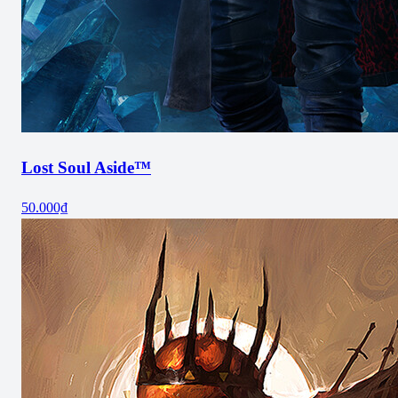
Lost Soul Aside™
50.000₫