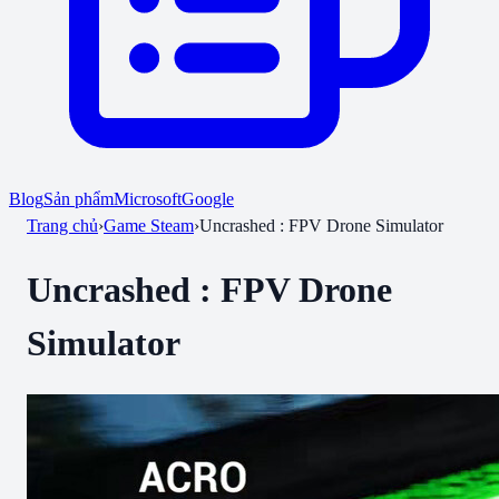
Blog
Sản phẩm
Microsoft
Google
Trang chủ
›
Game Steam
›
Uncrashed : FPV Drone Simulator
Uncrashed : FPV Drone
Simulator