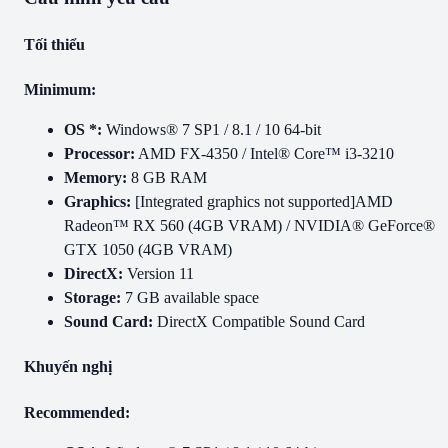
Tối thiểu
Minimum:
OS *:
Windows® 7 SP1 / 8.1 / 10 64-bit
Processor:
AMD FX-4350 / Intel® Core™ i3-3210
Memory:
8 GB RAM
Graphics:
[Integrated graphics not supported]AMD
Radeon™ RX 560 (4GB VRAM) / NVIDIA® GeForce®
GTX 1050 (4GB VRAM)
DirectX:
Version 11
Storage:
7 GB available space
Sound Card:
DirectX Compatible Sound Card
Khuyến nghị
Recommended: