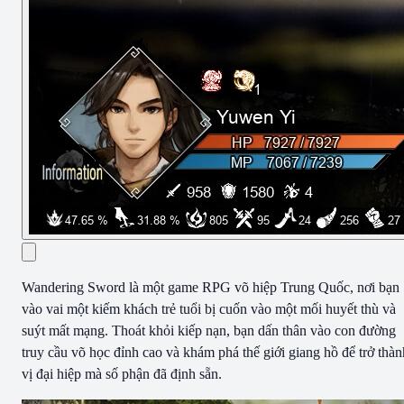
Wandering Sword là một game RPG võ hiệp Trung Quốc, nơi bạn
vào vai một kiếm khách trẻ tuổi bị cuốn vào một mối huyết thù và
suýt mất mạng. Thoát khỏi kiếp nạn, bạn dấn thân vào con đường
truy cầu võ học đỉnh cao và khám phá thế giới giang hồ để trở thàn
vị đại hiệp mà số phận đã định sẵn.