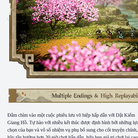
Đắm chìm vào một cuộc phiêu lưu võ hiệp hấp dẫn với Dật Kiếm
Giang Hồ. Tự hào với nhiều kết thúc được định hình bởi những lự
chọn của bạn và vô số nhiệm vụ phụ bổ sung cho cốt truyện chính,
hãy tận hưởng hơn 20 giờ chơi hấp dẫn, hứa hẹn giá trị chơi lại cao