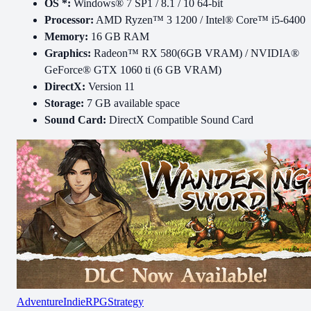
OS *:
Windows® 7 SP1 / 8.1 / 10 64-bit
Processor:
AMD Ryzen™ 3 1200 / Intel® Core™ i5-6400
Memory:
16 GB RAM
Graphics:
Radeon™ RX 580(6GB VRAM) / NVIDIA®
GeForce® GTX 1060 ti (6 GB VRAM)
DirectX:
Version 11
Storage:
7 GB available space
Sound Card:
DirectX Compatible Sound Card
Adventure
Indie
RPG
Strategy