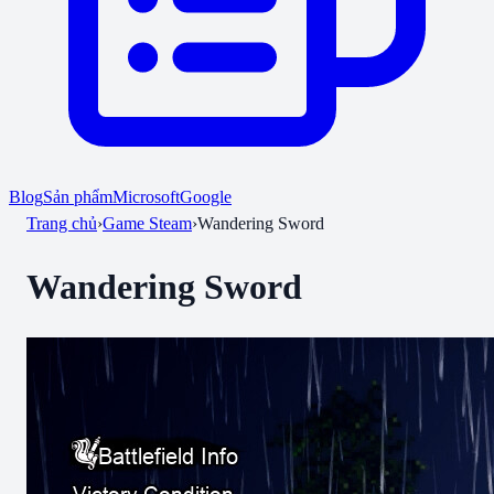
Blog
Sản phẩm
Microsoft
Google
Trang chủ
›
Game Steam
›
Wandering Sword
Wandering Sword