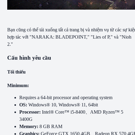
Bạn cũng có thể tải xuống tất cả trang bị và nhiệm vụ từ các sự kiệ
hợp tác với "NARAKA: BLADEPOINT," "Lies of P," và "Nioh
2."
Cấu hình yêu cầu
Tối thiểu
Minimum:
Requires a 64-bit processor and operating system
OS:
Windows® 10, Windows® 11, 64bit
Processor:
Intel® Core™ i5-8400、AMD Ryzen™ 5
3400G
Memory:
8 GB RAM
Graphics:
GeForce GTX 1650 4GB、Radeon RX 570 4G