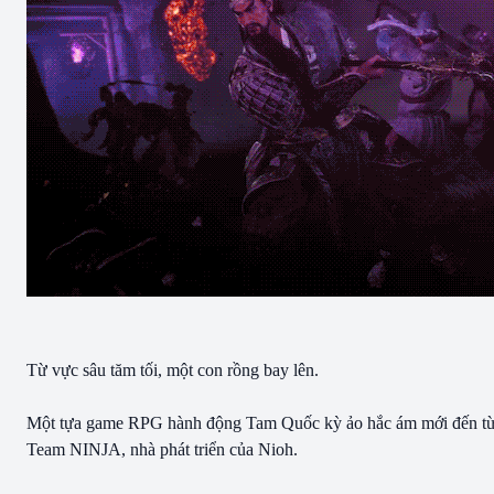
Từ vực sâu tăm tối, một con rồng bay lên.
Một tựa game RPG hành động Tam Quốc kỳ ảo hắc ám mới đến t
Team NINJA, nhà phát triển của Nioh.