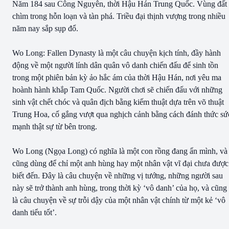
Năm 184 sau Công Nguyên, thời Hậu Hán Trung Quốc. Vùng đất
chìm trong hỗn loạn và tàn phá. Triều đại thịnh vượng trong nhiều
năm nay sắp sụp đổ.
Wo Long: Fallen Dynasty là một câu chuyện kịch tính, đầy hành
động về một người lính dân quân vô danh chiến đấu để sinh tồn
trong một phiên bản kỳ ảo hắc ám của thời Hậu Hán, nơi yêu ma
hoành hành khắp Tam Quốc. Người chơi sẽ chiến đấu với những
sinh vật chết chóc và quân địch bằng kiếm thuật dựa trên võ thuật
Trung Hoa, cố gắng vượt qua nghịch cảnh bằng cách đánh thức sứ
mạnh thật sự từ bên trong.
Wo Long (Ngọa Long) có nghĩa là một con rồng đang ẩn mình, và
cũng dùng để chỉ một anh hùng hay một nhân vật vĩ đại chưa được
biết đến. Đây là câu chuyện về những vị tướng, những người sau
này sẽ trở thành anh hùng, trong thời kỳ ‘vô danh’ của họ, và cũng
là câu chuyện về sự trỗi dậy của một nhân vật chính từ một kẻ ‘vô
danh tiểu tốt’.