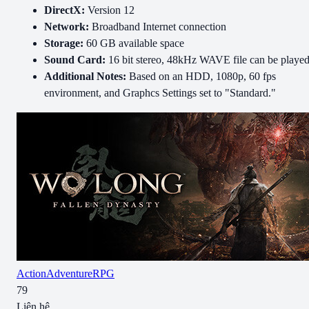
DirectX:
Version 12
Network:
Broadband Internet connection
Storage:
60 GB available space
Sound Card:
16 bit stereo, 48kHz WAVE file can be playe
Additional Notes:
Based on an HDD, 1080p, 60 fps
environment, and Graphcs Settings set to "Standard."
Action
Adventure
RPG
79
Liên hệ