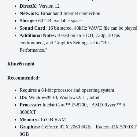
DirectX:
Version 12
Network:
Broadband Internet connection
Storage:
60 GB available space
Sound Card:
16 bit stereo, 48kHz WAVE file can be playe
Additional Notes:
Based on an HDD, 720p, 30 fps
environment, and Graphics Settings set to "Best
Performance."
Khuyến nghị
Recommended:
Requires a 64-bit processor and operating system
OS:
Windows® 10, Windows® 11, 64bit
Processor:
Intel® Core™ i7-8700、AMD Ryzen™ 5
3600XT
Memory:
16 GB RAM
Graphics:
GeForce RTX 2060 6GB、Radeon RX 5700XT
8GB