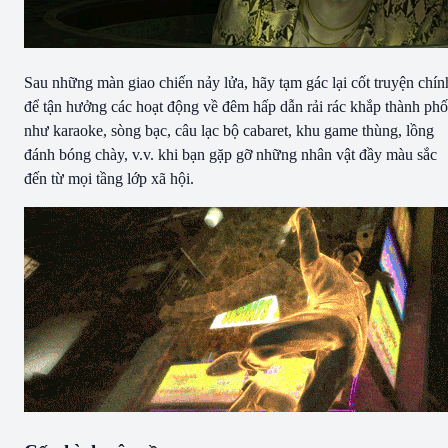
Sau những màn giao chiến nảy lửa, hãy tạm gác lại cốt truyện chín
để tận hưởng các hoạt động về đêm hấp dẫn rải rác khắp thành phố
như karaoke, sòng bạc, câu lạc bộ cabaret, khu game thùng, lồng
đánh bóng chày, v.v. khi bạn gặp gỡ những nhân vật đầy màu sắc
đến từ mọi tầng lớp xã hội.