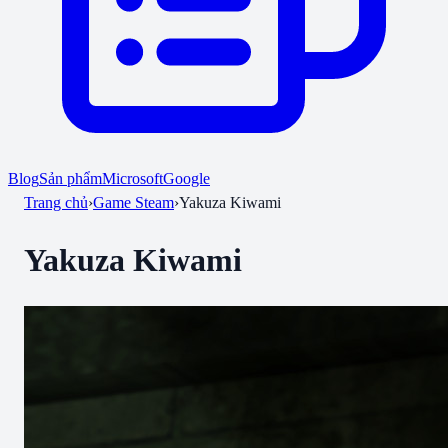
Blog
Sản phẩm
Microsoft
Google
Trang chủ
›
Game Steam
›
Yakuza Kiwami
Yakuza Kiwami