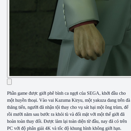
Phần game được giới phê bình ca ngợi của SEGA, khởi đầu cho
một huyền thoại. Vào vai Kazuma Kiryu, một yakuza đang trên đà
thăng tiến, người đã nhận tội thay cho vụ sát hại một ông trùm, để
rồi mười năm sau bước ra khỏi tù và đối mặt với một thế giới đã
hoàn toàn thay đổi. Được làm lại toàn diện từ đầu, nay đã có trên
PC với độ phân giải 4K và tốc độ khung hình không giới hạn.