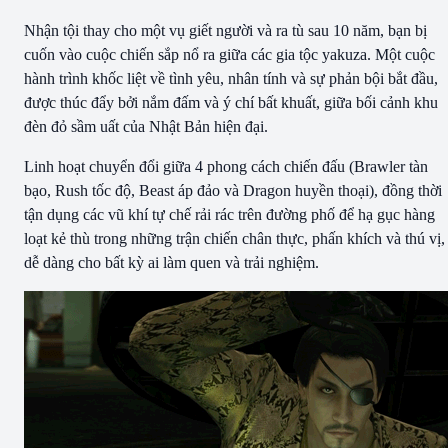
Nhận tội thay cho một vụ giết người và ra tù sau 10 năm, bạn bị
cuốn vào cuộc chiến sắp nổ ra giữa các gia tộc yakuza. Một cuộc
hành trình khốc liệt về tình yêu, nhân tính và sự phản bội bắt đầu,
được thúc đẩy bởi nắm đấm và ý chí bất khuất, giữa bối cảnh khu
đèn đỏ sầm uất của Nhật Bản hiện đại.
Linh hoạt chuyển đổi giữa 4 phong cách chiến đấu (Brawler tàn
bạo, Rush tốc độ, Beast áp đảo và Dragon huyền thoại), đồng thời
tận dụng các vũ khí tự chế rải rác trên đường phố để hạ gục hàng
loạt kẻ thù trong những trận chiến chân thực, phấn khích và thú vị,
dễ dàng cho bất kỳ ai làm quen và trải nghiệm.