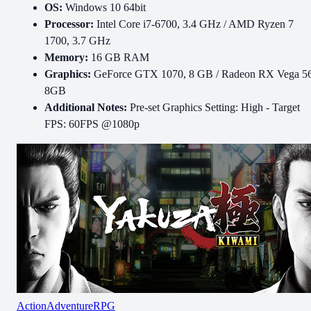
OS:
Windows 10 64bit
Processor:
Intel Core i7-6700, 3.4 GHz / AMD Ryzen 7
1700, 3.7 GHz
Memory:
16 GB RAM
Graphics:
GeForce GTX 1070, 8 GB / Radeon RX Vega 56
8GB
Additional Notes:
Pre-set Graphics Setting: High - Target
FPS: 60FPS @1080p
Action
Adventure
RPG