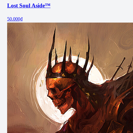
Lost Soul Aside™
50.000₫