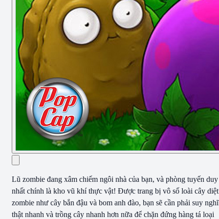
Lũ zombie đang xâm chiếm ngôi nhà của bạn, và phòng tuyến duy
nhất chính là kho vũ khí thực vật! Được trang bị vô số loài cây diệt
zombie như cây bắn đậu và bom anh đào, bạn sẽ cần phải suy nghĩ
thật nhanh và trồng cây nhanh hơn nữa để chặn đứng hàng tá loại