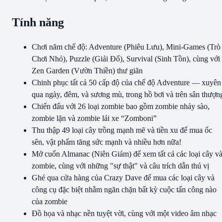
Tính năng
Chơi năm chế độ: Adventure (Phiêu Lưu), Mini-Games (Trò
Chơi Nhỏ), Puzzle (Giải Đố), Survival (Sinh Tồn), cùng với
Zen Garden (Vườn Thiền) thư giãn
Chinh phục tất cả 50 cấp độ của chế độ Adventure — xuyên
qua ngày, đêm, và sương mù, trong hồ bơi và trên sân thượn
Chiến đấu với 26 loại zombie bao gồm zombie nhảy sào,
zombie lặn và zombie lái xe “Zomboni”
Thu thập 49 loại cây trồng mạnh mẽ và tiền xu để mua ốc
sên, vật phẩm tăng sức mạnh và nhiều hơn nữa!
Mở cuốn Almanac (Niên Giám) để xem tất cả các loại cây v
zombie, cùng với những "sự thật" và câu trích dẫn thú vị
Ghé qua cửa hàng của Crazy Dave để mua các loại cây và
công cụ đặc biệt nhằm ngăn chặn bất kỳ cuộc tấn công nào
của zombie
Đồ họa và nhạc nền tuyệt vời, cùng với một video âm nhạc